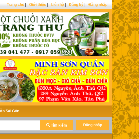
Trang chủ
|
Giới thiệu
|
Liên hệ
|
Đăng ký
|
Đăng nhập
Ăn Sài Gòn
Đăng nhập
Tìm kiếm