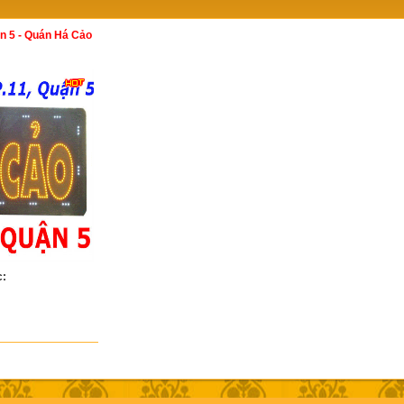
 5 - Quán Há Cảo
c: