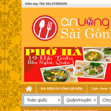
Hôm nay, Thứ Sáu 07/08/2026
ĐỊA ĐIỂM ĂN UỐNG SÀI GÒN
Cafe - Kem- 