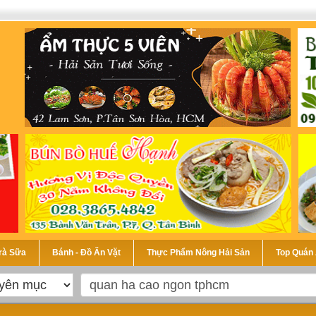
Trà Sữa
Bánh - Đồ Ăn Vặt
Thực Phẩm Nông Hải Sản
Top Quán 