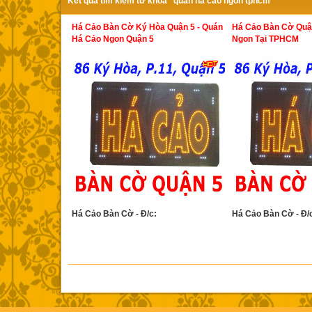
Kết quả tìm kiếm từ khóa "quan ha cao ngon tphcm"
Há Cảo Bàn Cờ Ký Hòa Quận 5 - Quán
Há Cảo Bàn Cờ Quận
Há Cảo Ngon Quận 5
Ngon Tại TPHCM
Há Cảo Bàn Cờ - Đ/c:
Há Cảo Bàn Cờ - Đ/