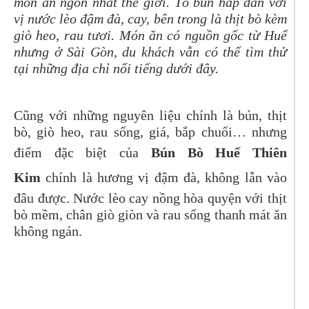
món ăn ngon nhất thế giới. Tô bún hấp dẫn với
vị nước lèo đậm đà, cay, bên trong là thịt bò kèm
giò heo, rau tươi. Món ăn có nguồn gốc từ Huế
nhưng ở Sài Gòn, du khách vẫn có thể tìm thử
tại những địa chỉ nổi tiếng dưới đây.
Cũng với những nguyên liệu chính là bún, thịt
bò, giò heo, rau sống, giá, bắp chuối… nhưng
điểm đặc biệt của
Bún Bò Huế Thiên
Kim
chính là hương vị đậm đà, không lẫn vào
đâu được. Nước lèo cay nồng hòa quyện với thịt
bò mềm, chân giò giòn và rau sống thanh mát ăn
không ngán.