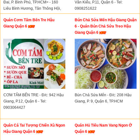
Đai, P. Bình Phú, TP.HCM> - 160
Văn Kiểu, P.11, Quận 6 - Tel:
Liêu Bình Hương, Tân Thông Hội,
0908251622
Củ Chi - Hotline: 0393159109 -
Quán Cơm Tấm Bến Tre Hậu
Bún Chả Sứa Mến Hậu Giang Quận
0899872235
Giang Quận 6
6 - Quán Bún Chả Sứa Treo Hậu
Giang Quận 6
CƠM TẤM BẾN TRE - Đ/c: 942 Hậu
Bún Chả Sứa Mến - Đ/c: 208 Hậu
Giang, P.12, Quận 6 - Tel:
Giang, P. 9, Quận 6, TP.HCM
0903064427
Quán Cá Tai Tượng Chiên Xù Ngon
Quán Hủ Tiếu Nam Vang Ngon Ở
Hậu Giang Quận 6
Quận 6