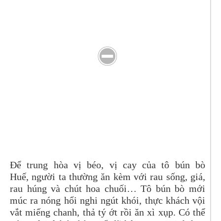
Để trung hòa vị béo, vị cay của tô bún bò
Huế, người ta thường ăn kèm với rau sống, giá,
rau húng và chút hoa chuối… Tô bún bò mới
múc ra nóng hổi nghi ngút khói, thực khách vội
vắt miếng chanh, thả tý ớt rồi ăn xì xụp. Có thể