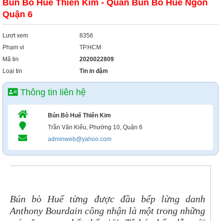
Bún Bò Huế Thiên Kim - Quán Bún Bò Huế Ngon
Quận 6
Lượt xem
8356
Phạm vi
TP.HCM
Mã tin
2020022809
Loại tin
Tin in đậm
Thông tin liên hệ
Bún Bò Huế Thiên Kim
Trần Văn Kiểu, Phường 10, Quận 6
adminweb@yahoo.com
Bún bò Huế từng được đầu bếp lừng danh
Anthony Bourdain công nhận là một trong những