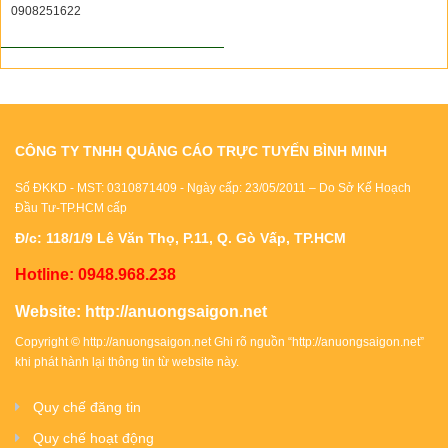
0908251622
CÔNG TY TNHH QUẢNG CÁO TRỰC TUYẾN BÌNH MINH
Số ĐKKD - MST: 0310871409 - Ngày cấp: 23/05/2011 – Do Sở Kế Hoạch
Đầu Tư-TP.HCM cấp
Đ/c: 118/1/9 Lê Văn Thọ, P.11, Q. Gò Vấp, TP.HCM
Hotline: 0948.968.238
Website:
http://anuongsaigon.net
Copyright ©
http://anuongsaigon.net
Ghi rõ nguồn “
http://anuongsaigon.net
”
khi phát hành lại thông tin từ website này.
Quy chế đăng tin
Quy chế hoạt động