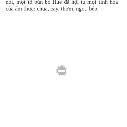
nói, một tô bún bò Huế đã hội tụ mọi tinh hoa
của ẩm thực: chua, cay, thơm, ngọt, béo.