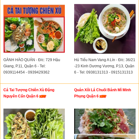
GÀNH HÀO QUÁN - Đ/c: 729 Hậu
Hủ Tiếu Nam Vang A Lín - Đ/c: 36/21
Giang, P.11, Quận 6 - Tel:
-23 Kinh Dương Vương, P.13, Quận
0939114454 - 0939429362
6 - Tel: 0938131313 - 0915131313
Cá Tai Tượng Chiên Xù Đặng
Quán Xôi Lá Chuối Bánh Mì Minh
Nguyên Cẩn Quận 6
Phụng Quận 6