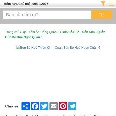
Hôm nay, Chủ nhật 09/08/2026
Trang chủ
ĐỊA ĐIỂM ĂN UỐNG SÀI GÒN
Cafe - Kem- Trà Sữa
Trang chủ
/
Địa Điểm Ăn Uống Quận 6
/
Bún Bò Huế Thiên Kim - Quán
Bún Bò Huế Ngon Quận 6
Bánh - Đồ Ăn Vặt
Thực Phẩm Nông Hải Sản
Top Quán Ăn Sài Gòn
Share
Facebook
Twitter
Email
Pinterest
Telegram
Chia sẻ