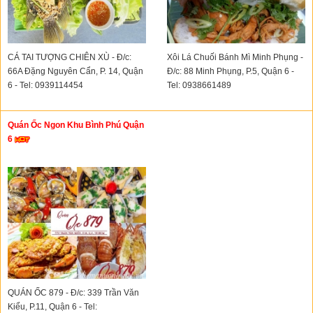
CÁ TAI TƯỢNG CHIÊN XÙ - Đ/c:
Xôi Lá Chuối Bánh Mì Minh Phụng -
66A Đặng Nguyên Cẩn, P. 14, Quận
Đ/c: 88 Minh Phụng, P.5, Quận 6 -
6 - Tel: 0939114454
Tel: 0938661489
Quán Ốc Ngon Khu Bình Phú Quận
6
QUÁN ỐC 879 - Đ/c: 339 Trần Văn
Kiểu, P.11, Quận 6 - Tel: