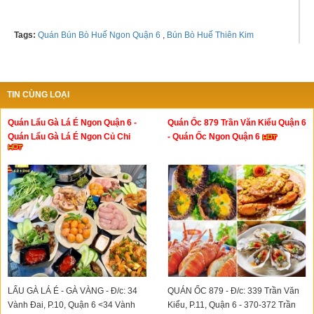
Tags:
Quán Bún Bò Huế Ngon Quận 6
,
Bún Bò Huế Thiên Kim
TIN CÙNG LOẠI
Quán Lẩu Gà Lá É Ngon Quận 6 -
Quán Ốc 879 Trần Văn Kiểu Quận 6
Quán Lẩu Gà Lá É Ngon Củ Chi
- Quán Ốc Ngon Quận 6
LẨU GÀ LÁ É - GÀ VÀNG - Đ/c: 34
QUÁN ỐC 879 - Đ/c: 339 Trần Văn
Vành Đai, P.10, Quận 6 <34 Vành
Kiểu, P.11, Quận 6 - 370-372 Trần