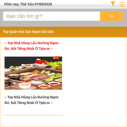
Hôm nay, Thứ Sáu 07/08/2026
Trang chủ
ĐỊA ĐIỂM ĂN UỐNG SÀI GÒN
Top Quán Hải Sản Ngon Sài Gòn
Cafe - Kem- Trà Sữa
~ Top Nhà Hàng Lẩu Nướng Ngon
Bánh - Đồ Ăn Vặt
Rẻ, Nổi Tiếng Nhất Ở Tphcm ~
Thực Phẩm Nông Hải Sản
Top Quán Ăn Sài Gòn
~ Top Nhà Hàng Lẩu Nướng Ngon
Rẻ, Nổi Tiếng Nhất Ở Tphcm ~