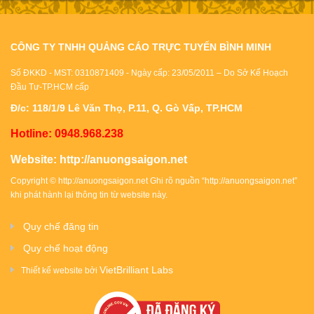
CÔNG TY TNHH QUẢNG CÁO TRỰC TUYẾN BÌNH MINH
Số ĐKKD - MST: 0310871409 - Ngày cấp: 23/05/2011 – Do Sở Kế Hoạch
Đầu Tư-TP.HCM cấp
Đ/c: 118/1/9 Lê Văn Thọ, P.11, Q. Gò Vấp, TP.HCM
Hotline: 0948.968.238
Website:
http://anuongsaigon.net
Copyright ©
http://anuongsaigon.net
Ghi rõ nguồn “
http://anuongsaigon.net
”
khi phát hành lại thông tin từ website này.
Quy chế đăng tin
Quy chế hoạt động
VietBrilliant Labs
Thiết kế website bởi