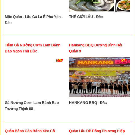
Mộc Quán - Lẩu Gà Lá É Phú Yên -
THẾ GIỚI LẨU - Đ/c:
Đ/c:
Tiệm Gà Nướng Cơm Lam Bánh
Hankang BBQ Dương Đình Hội
Bao Ngon Thủ Đức
Quận 9
Gà Nướng Cơm Lam Bánh Bao
HANKANG BBQ - Đ/c:
Trường Thịnh 68 -
Quán Bánh Căn Bánh Xèo Cô
Quán Lẩu Dê Đông Phương Hiệp