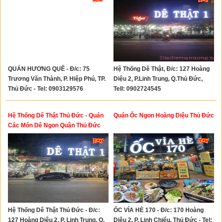
QUÁN HƯƠNG QUÊ - Đ/c: 75
Hệ Thống Dê Thật, Đ/c: 127 Hoàng
Trương Văn Thành, P. Hiệp Phú, TP.
Diệu 2, P.Linh Trung, Q.Thủ Đức,
Thủ Đức - Tel: 0903129576
Tell: 0902724545
Hệ Thống Dê Thật Thủ Đức - Quán
Quán Ốc Ngon Hoàng Diệu Thủ Đức
Các Món Dê Ngon Quận Thủ Đức
Hệ Thống Dê Thật Thủ Đức - Đ/c:
ỐC VỈA HÈ 170 - Đ/c: 170 Hoàng
127 Hoàng Diệu 2, P. Linh Trung, Q.
Diệu 2, P. Linh Chiểu, Thủ Đức - Tel: