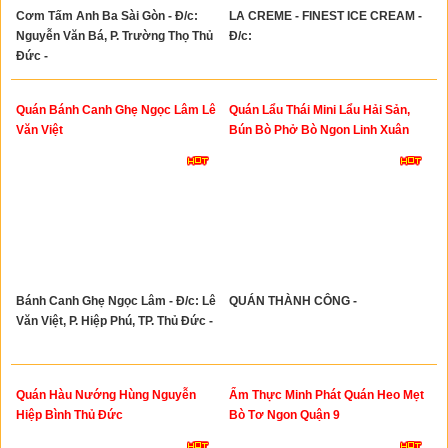
Cơm Tấm Anh Ba Sài Gòn - Đ/c:
LA CREME - FINEST ICE CREAM -
Nguyễn Văn Bá, P. Trường Thọ Thủ
Đ/c:
Đức -
Quán Bánh Canh Ghẹ Ngọc Lâm Lê
Quán Lẩu Thái Mini Lẩu Hải Sản,
Văn Việt
Bún Bò Phở Bò Ngon Linh Xuân
Thủ Đức
Bánh Canh Ghẹ Ngọc Lâm - Đ/c: Lê
QUÁN THÀNH CÔNG -
Văn Việt, P. Hiệp Phú, TP. Thủ Đức -
Quán Hàu Nướng Hùng Nguyễn
Ẩm Thực Minh Phát Quán Heo Mẹt
Hiệp Bình Thủ Đức
Bò Tơ Ngon Quận 9