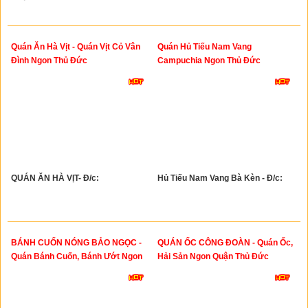
Quán Ăn Hà Vịt - Quán Vịt Cỏ Vân
Quán Hủ Tiếu Nam Vang
Đình Ngon Thủ Đức
Campuchia Ngon Thủ Đức
QUÁN ĂN HÀ VỊT- Đ/c:
Hủ Tiếu Nam Vang Bà Kèn - Đ/c:
BÁNH CUỐN NÓNG BẢO NGỌC -
QUÁN ỐC CÔNG ĐOÀN - Quán Ốc,
Quán Bánh Cuốn, Bánh Ướt Ngon
Hải Sản Ngon Quận Thủ Đức
Thủ Đức