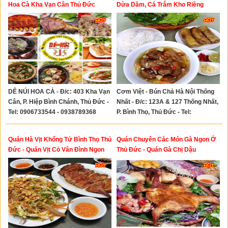
Hoa Cà Kha Vạn Cân Thủ Đức
Dừa Dầm, Cá Trắm Kho Riềng
DÊ NÚI HOA CÀ - Đ/c: 403 Kha Vạn
Cơm Việt - Bún Chả Hà Nội Thống
Cân, P. Hiệp Bình Chánh, Thủ Đức -
Nhất - Đ/c: 123A & 127 Thống Nhất,
Tel: 0906733544 - 0938789368
P. Bình Thọ, Thủ Đức - Tel:
0943720925 - 0913032474 -
0898868939- 0816681166
Quán Hà Vịt Khổng Tử Bình Thọ Thủ
Quán Chuyên Các Món Gà Ngon Ở
Đức - Quán Vịt Cỏ Vân Đình Ngon
Thủ Đức - Quán Gà Chị Dậu
Thủ Đức