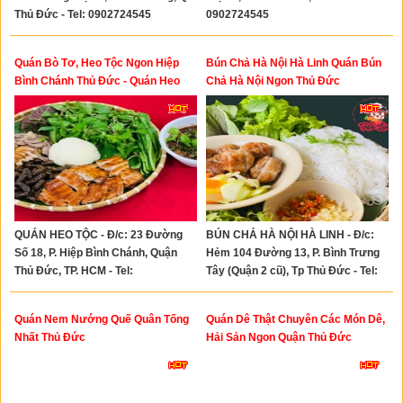
Thủ Đức - Tel: 0902724545
0902724545
Quán Bò Tơ, Heo Tộc Ngon Hiệp
Bún Chả Hà Nội Hà Linh Quán Bún
Bình Chánh Thủ Đức - Quán Heo
Chả Hà Nội Ngon Thủ Đức
Tộc Lên Mẹt
QUÁN HEO TỘC - Đ/c: 23 Đường
BÚN CHẢ HÀ NỘI HÀ LINH - Đ/c:
Số 18, P. Hiệp Bình Chánh, Quận
Hẻm 104 Đường 13, P. Bình Trưng
Thủ Đức, TP. HCM - Tel:
Tây (Quận 2 cũ), Tp Thủ Đức - Tel:
0928363878 - 0988389861
0903755199 - 0942919933
Quán Nem Nướng Quế Quân Tống
Quán Dê Thật Chuyên Các Món Dê,
Nhất Thủ Đức
Hải Sản Ngon Quận Thủ Đức