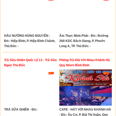
HÀU NƯỚNG HÙNG NGUYỄN -
Ẩm Thực Minh Phát - Đ/c: Đường
Đ/c: Hiệp Bình, P. Hiệp Bình Chánh,
268 KDC Bách Giang, P. Phước
Thủ Đức -
Long A, TP. Thủ Đức -
Trà Sữa Ghiền Quốc Lộ 13 - Trà Sữa
Phòng Trà Hát Với Nhau Khánh Hà
Ngon Thủ Đức
Quy Nhơn Bình Định
TRÀ SỮA GHIỀN - Đ/c:
CAFE - HÁT VỚI NHAU KHÁNH HÀ
- Đ/c: Âu Cơ, P. Bùi Thị Xuân, Quy