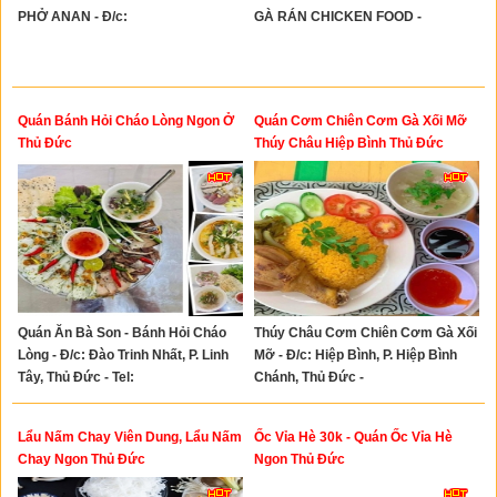
PHỞ ANAN - Đ/c:
GÀ RÁN CHICKEN FOOD -
Quán Bánh Hỏi Cháo Lòng Ngon Ở
Quán Cơm Chiên Cơm Gà Xối Mỡ
Thủ Đức
Thúy Châu Hiệp Bình Thủ Đức
Quán Ăn Bà Son - Bánh Hỏi Cháo
Thúy Châu Cơm Chiên Cơm Gà Xối
Lòng - Đ/c: Đào Trinh Nhất, P. Linh
Mỡ - Đ/c: Hiệp Bình, P. Hiệp Bình
Tây, Thủ Đức - Tel:
Chánh, Thủ Đức -
Lẩu Nấm Chay Viên Dung, Lẩu Nấm
Ốc Vỉa Hè 30k - Quán Ốc Vỉa Hè
Chay Ngon Thủ Đức
Ngon Thủ Đức