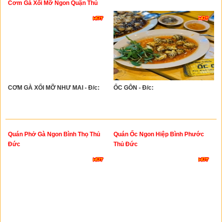
Cơm Gà Xối Mỡ Ngon Quận Thủ
Đức
CƠM GÀ XỐI MỠ NHƯ MAI - Đ/c:
ỐC GÔN - Đ/c:
Quán Phở Gà Ngon Bình Thọ Thủ
Quán Ốc Ngon Hiệp Bình Phước
Đức
Thủ Đức