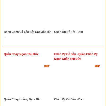
Bánh Canh Cá Lóc Bột Gạo Xắt Tấn
Quán Ăn Bò Tót - Đ/c:
-
Quán Chay Ngon Thủ Đức
Cháo Vịt Cô Sáu - Quán Cháo Vịt
Ngon Quận Thủ Đức
Quán Chay Hoằng Đạt - Đ/c:
Cháo Vịt Cô Sáu - Đ/c: