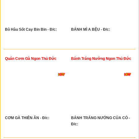
Bò Hàu Sốt Cay Bin Bin - Đ/c:
BÁNH MÌ A BỆU - Đ/c:
Quán Cơm Gà Ngon Thủ Đức
Bánh Tráng Nướng Ngon Thủ Đức
CƠM GÀ THIÊN ÂN - Đ/c:
BÁNH TRÁNG NƯỚNG CỦA CỎ -
Đ/c: