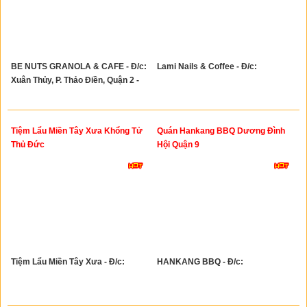
BE NUTS GRANOLA & CAFE - Đ/c:
Lami Nails & Coffee - Đ/c:
Xuân Thủy, P. Thảo Điền, Quận 2 -
Tiệm Lẩu Miền Tây Xưa Khổng Tử
Quán Hankang BBQ Dương Đình
Thủ Đức
Hội Quận 9
Tiệm Lẩu Miền Tây Xưa - Đ/c:
HANKANG BBQ - Đ/c: