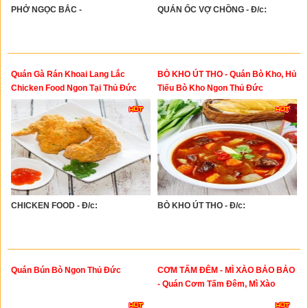
PHỞ NGỌC BẮC -
QUÁN ỐC VỢ CHỒNG - Đ/c:
Quán Gà Rán Khoai Lang Lắc
BÒ KHO ÚT THO - Quán Bò Kho, Hủ
Chicken Food Ngon Tại Thủ Đức
Tiếu Bò Kho Ngon Thủ Đức
CHICKEN FOOD - Đ/c:
BÒ KHO ÚT THO - Đ/c:
Quán Bún Bò Ngon Thủ Đức
CƠM TẤM ĐÊM - MÌ XÀO BẢO BẢO
- Quán Cơm Tấm Đêm, Mì Xào
Ngon Thủ Đức