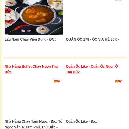
Lẩu Nấm Chay Viên Dung - Đ/c:
QUÁN ỐC 178 - ỐC VỈA HÈ 30K -
Nhà Hàng Buffet Chay Ngon Thủ
Quán Ốc Like - Quán Ốc Ngon Ở
Đức
Thủ Đức
Nhà Hàng Chay Tâm Ngọc - Đ/c: Tô
Quán Ốc Like - Đ/c:
Ngọc Vân, P. Tam Phú, Thủ Đức -