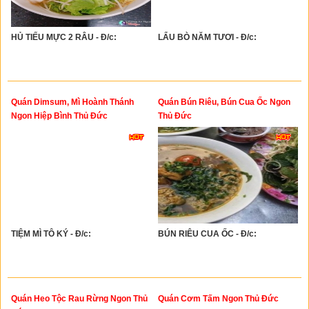
HỦ TIẾU MỰC 2 RÂU - Đ/c:
LẨU BÒ NĂM TƯƠI - Đ/c:
Quán Dimsum, Mì Hoành Thánh
Quán Bún Riêu, Bún Cua Ốc Ngon
Ngon Hiệp Bình Thủ Đức
Thủ Đức
TIỆM MÌ TÔ KÝ - Đ/c:
BÚN RIÊU CUA ỐC - Đ/c:
Quán Heo Tộc Rau Rừng Ngon Thủ
Quán Cơm Tấm Ngon Thủ Đức