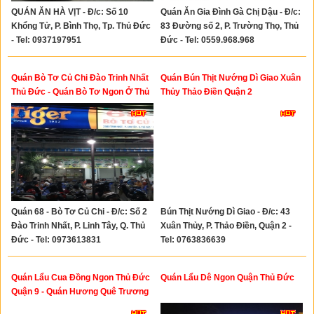
QUÁN ĂN HÀ VỊT - Đ/c: Số 10
Quán Ăn Gia Đình Gà Chị Dậu - Đ/c:
Khổng Tử, P. Bình Thọ, Tp. Thủ Đức
83 Đường số 2, P. Trường Thọ, Thủ
- Tel: 0937197951
Đức - Tel: 0559.968.968
Quán Bò Tơ Củ Chi Đào Trinh Nhất
Quán Bún Thịt Nướng Dì Giao Xuân
Thủ Đức - Quán Bò Tơ Ngon Ở Thủ
Thủy Thảo Điền Quận 2
Đức
Quán 68 - Bò Tơ Củ Chi - Đ/c: Số 2
Bún Thịt Nướng Dì Giao - Đ/c: 43
Đào Trinh Nhất, P. Linh Tây, Q. Thủ
Xuân Thủy, P. Thảo Điền, Quận 2 -
Đức - Tel: 0973613831
Tel: 0763836639
Quán Lẩu Cua Đồng Ngon Thủ Đức
Quán Lẩu Dê Ngon Quận Thủ Đức
Quận 9 - Quán Hương Quê Trương
Văn Thành Thủ Đức Quận 9