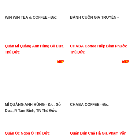
WIN WIN TEA & COFFEE - Đ/c:
BÁNH CUỐN GIA TRUYỀN -
Quán Mì Quảng Anh Hùng Gò Dưa
CHABA Coffee Hiệp Bình Phước
Thủ Đức
Thủ Đức
MÌ QUẢNG ANH HÙNG - Đ/c: Gò
CHABA COFFEE - Đ/c:
Dưa, P. Tam Bình, TP. Thủ Đức
Quán Ốc Ngon Ở Thủ Đức
Quán Bún Chả Hà Gia Phạm Văn