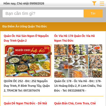
Hôm nay, Chủ nhật 09/08/2026
Trang chủ
ĐỊA ĐIỂM ĂN UỐNG SÀI GÒN
Địa Điểm Ăn Uống Quận Thủ Đức
Cafe - Kem- Trà Sữa
Quán Ốc Hải Sản Ngon Ở Nguyễn
Ốc Vỉa Hè 178 Quán Ốc Vỉa Hè
Bánh - Đồ Ăn Vặt
Duy Trinh Quận 2
Ngon Thủ Đức
Thực Phẩm Nông Hải Sản
Top Quán Ăn Sài Gòn
QUÁN ỐC 252 - Đ/c: 252 Nguyễn
Quán Ốc 178 - Ốc Vỉa Hè - Đ/c: 178-
Duy Trinh, P. Bình Trưng Tây, Quận
1A Hoàng Diệu 2, P. Linh Chiểu, Thủ
2, TP.HCM Tel: 0972876476
Đức - Tel: 0933266876 -
0909902728
Quán Dê Ngon Thủ Đức - Dê Núi
Quán Bún Chả, Cơm Trưa, Chè