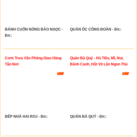
BÁNH CUỐN NÓNG BẢO NGỌC -
QUÁN ỐC CÔNG ĐOÀN - Đ/c:
Đ/c:
Cơm Trưa Văn Phòng Giao Hàng
Quán Bá Quý - Hủ Tiếu, Mì, Nui,
Tận Nơi
Bánh Canh, Hột Vịt Lộn Ngon Thủ
Đức
BẾP NHÀ HAI ROJ - Đ/c:
QUÁN BÁ QUÝ - Đ/c: