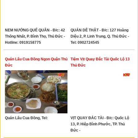
NEM NƯỚNG QUẾ QUÂN - Đ/c: 42
QUÁN DÊ THẬT - Đ/c: 127 Hoàng
Thống Nhất, P. Bình Thọ, Thủ Đức -
Diệu 2, P. Linh Trung, Q. Thủ Đức -
Hotline: 0919158775
Tel: 0902724545
Quán Lẩu Cua Đồng Ngon Quận Thủ
Tiệm Vịt Quay Đắc Tài Quốc Lộ 13
Đức
Thủ Đức
Quán Lẩu Cua Đồng, Tel:
VỊT QUAY ĐẮC TÀI - Đ/c: Quốc Lộ
13, P. Hiệp Bình Phước, TP. Thủ
Đức -