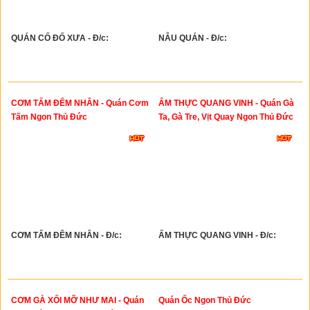
QUÁN CỐ ĐỐ XƯA - Đ/c:
NẪU QUÁN - Đ/c:
CƠM TẤM ĐÊM NHÂN - Quán Cơm
ẨM THỰC QUANG VINH - Quán Gà
Tấm Ngon Thủ Đức
Ta, Gà Tre, Vịt Quay Ngon Thủ Đức
CƠM TẤM ĐÊM NHÂN - Đ/c:
ẨM THỰC QUANG VINH - Đ/c:
CƠM GÀ XỐI MỠ NHƯ MAI - Quán
Quán Ốc Ngon Thủ Đức