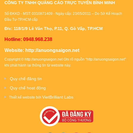
CÔNG TY TNHH QUẢNG CÁO TRỰC TUYẾN BÌNH MINH
Số ĐKKD - MST: 0310871409 - Ngày cấp: 23/05/2011 – Do Sở Kế Hoạch
Đầu Tư-TP.HCM cấp
Đ/c: 118/1/9 Lê Văn Thọ, P.11, Q. Gò Vấp, TP.HCM
Hotline: 0948.968.238
Website:
http://anuongsaigon.net
Copyright ©
http://anuongsaigon.net
Ghi rõ nguồn “
http://anuongsaigon.net
”
khi phát hành lại thông tin từ website này.
Quy chế đăng tin
Quy chế hoạt động
VietBrilliant Labs
Thiết kế website bởi