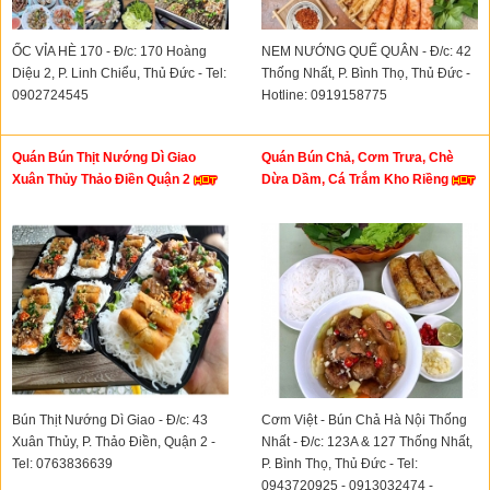
ỐC VỈA HÈ 170 - Đ/c: 170 Hoàng
NEM NƯỚNG QUẾ QUÂN - Đ/c: 42
Diệu 2, P. Linh Chiểu, Thủ Đức - Tel:
Thống Nhất, P. Bình Thọ, Thủ Đức -
0902724545
Hotline: 0919158775
Quán Bún Thịt Nướng Dì Giao
Quán Bún Chả, Cơm Trưa, Chè
Xuân Thủy Thảo Điền Quận 2
Dừa Dầm, Cá Trắm Kho Riềng
Bún Thịt Nướng Dì Giao - Đ/c: 43
Cơm Việt - Bún Chả Hà Nội Thống
Xuân Thủy, P. Thảo Điền, Quận 2 -
Nhất - Đ/c: 123A & 127 Thống Nhất,
Tel: 0763836639
P. Bình Thọ, Thủ Đức - Tel:
0943720925 - 0913032474 -