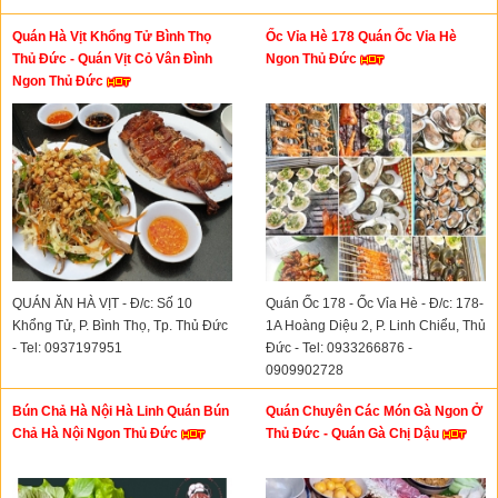
0898868939- 0816681166
Quán Hà Vịt Khổng Tử Bình Thọ
Ốc Vỉa Hè 178 Quán Ốc Vỉa Hè
Thủ Đức - Quán Vịt Cỏ Vân Đình
Ngon Thủ Đức
Ngon Thủ Đức
QUÁN ĂN HÀ VỊT - Đ/c: Số 10
Quán Ốc 178 - Ốc Vỉa Hè - Đ/c: 178-
Khổng Tử, P. Bình Thọ, Tp. Thủ Đức
1A Hoàng Diệu 2, P. Linh Chiểu, Thủ
- Tel: 0937197951
Đức - Tel: 0933266876 -
0909902728
Bún Chả Hà Nội Hà Linh Quán Bún
Quán Chuyên Các Món Gà Ngon Ở
Chả Hà Nội Ngon Thủ Đức
Thủ Đức - Quán Gà Chị Dậu