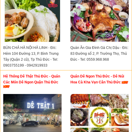
BÚN CHẢ HÀ NỘI HÀ LINH - Đ/c:
Quán Ăn Gia Đình Gà Chị Dậu - Đ/c:
Hẻm 104 Đường 13, P. Bình Trưng
83 Đường số 2, P. Trường Thọ, Thủ
Tây (Quận 2 cũ), Tp Thủ Đức - Tel:
Đức - Tel: 0559.968.968
0903755199 - 0942919933
Hệ Thống Dê Thật Thủ Đức - Quán
Quán Dê Ngon Thủ Đức - Dê Núi
Các Món Dê Ngon Quận Thủ Đức
Hoa Cà Kha Vạn Cân Thủ Đức