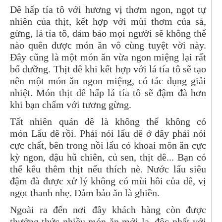
Dê hấp tía tô
với hương vị thơm ngon, ngọt tự
nhiên của thịt, kết hợp với mùi thơm của sả,
gừng, lá tía tô, đảm bảo mọi người sẽ không thể
nào quên được món ăn vô cùng tuyệt vời này.
Đây cũng là một món ăn vừa ngon miệng lại rất
bổ dưỡng. Thịt dê khi kết hợp với lá tía tô sẽ tạo
nên một món ăn ngon miệng, có tác dụng giải
nhiệt. Món thịt dê hấp lá tía tô sẽ đậm đà hơn
khi bạn chấm với tương gừng.
Tất nhiên quán dê là không thể không có
món Lẩu dê
rồi. Phải nói lẩu dê ở đây phải nói
cực chất, bên trong nồi lẩu có khoai môn ăn cực
kỳ ngon, đậu hũ chiên, củ sen, thịt dê... Bạn có
thể kêu thêm thịt nếu thích nè. Nước lẩu siêu
đậm đà được xử lý không có mùi hôi của dê, vị
ngọt thanh nhẹ. Đảm bảo ăn là ghiền.
Ngoài ra đến nơi đây khách hàng còn được
thưởng thức nhiều món ăn mới lạ, độc nhất với