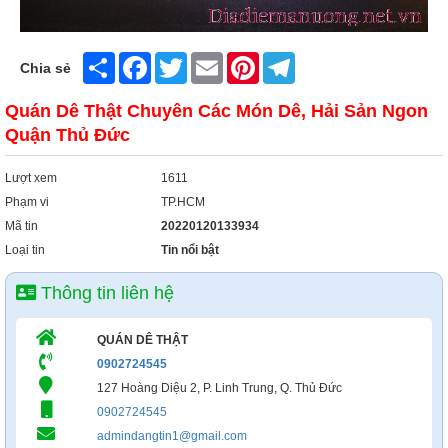
Share
Facebook
Twitter
Email
Pinterest
Telegram
Chia sẻ
Quán Dê Thật Chuyên Các Món Dê, Hải Sản Ngon
Quận Thủ Đức
Lượt xem
1611
Phạm vi
TP.HCM
Mã tin
20220120133934
Loại tin
Tin nổi bật
Thông tin liên hệ
QUÁN DÊ THẬT
0902724545
127 Hoàng Diệu 2, P. Linh Trung, Q. Thủ Đức
0902724545
admindangtin1@gmail.com