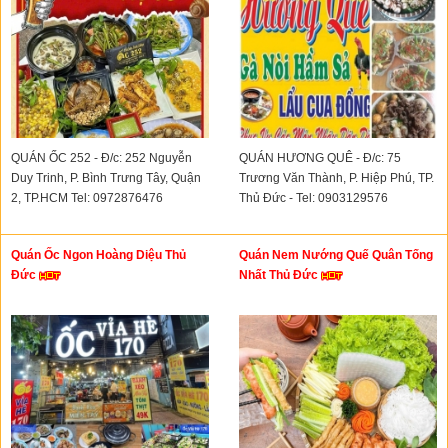
QUÁN ỐC 252 - Đ/c: 252 Nguyễn
QUÁN HƯƠNG QUÊ - Đ/c: 75
Duy Trinh, P. Bình Trưng Tây, Quận
Trương Văn Thành, P. Hiệp Phú, TP.
2, TP.HCM Tel: 0972876476
Thủ Đức - Tel: 0903129576
Quán Ốc Ngon Hoàng Diệu Thủ
Quán Nem Nướng Quế Quân Tống
Đức
Nhất Thủ Đức