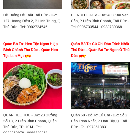
Hệ Thống Dê Thật Thủ Đức - Đ/c:
DÊ NÚI HOA CÀ - Đ/c: 403 Kha Vạn
127 Hoàng Diệu 2, P. Linh Trung, Q.
Cân, P. Hiệp Bình Chánh, Thủ Đức -
Thủ Đức - Tel: 0902724545
Tel: 0906733544 - 0938789368
Quán Bò Tơ, Heo Tộc Ngon Hiệp
Quán Bò Tơ Củ Chi Đào Trinh Nhất
Bình Chánh Thủ Đức - Quán Heo
Thủ Đức - Quán Bò Tơ Ngon Ở Thủ
Tộc Lên Mẹt
Đức
QUÁN HEO TỘC - Đ/c: 23 Đường
Quán 68 - Bò Tơ Củ Chi - Đ/c: Số 2
Số 18, P. Hiệp Bình Chánh, Quận
Đào Trinh Nhất, P. Linh Tây, Q. Thủ
Thủ Đức, TP. HCM - Tel:
Đức - Tel: 0973613831
0928363878 - 0988389861