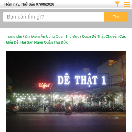
Hôm nay, Thứ Sáu 07/08/2026
Trang chủ
ĐỊA ĐIỂM ĂN UỐNG SÀI GÒN
Cafe - Kem- Trà Sữa
Trang chủ
/
Địa Điểm Ăn Uống Quận Thủ Đức
/
Quán Dê Thật Chuyên Các
Món Dê, Hải Sản Ngon Quận Thủ Đức
Bánh - Đồ Ăn Vặt
Thực Phẩm Nông Hải Sản
Top Quán Ăn Sài Gòn