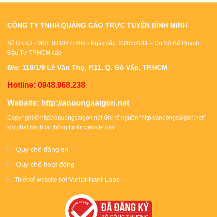
CÔNG TY TNHH QUẢNG CÁO TRỰC TUYẾN BÌNH MINH
Số ĐKKD - MST: 0310871409 - Ngày cấp: 23/05/2011 – Do Sở Kế Hoạch
Đầu Tư-TP.HCM cấp
Đ/c: 118/1/9 Lê Văn Thọ, P.11, Q. Gò Vấp, TP.HCM
Hotline: 0948.968.238
Website:
http://anuongsaigon.net
Copyright ©
http://anuongsaigon.net
Ghi rõ nguồn “
http://anuongsaigon.net
”
khi phát hành lại thông tin từ website này.
Quy chế đăng tin
Quy chế hoạt động
VietBrilliant Labs
Thiết kế website bởi