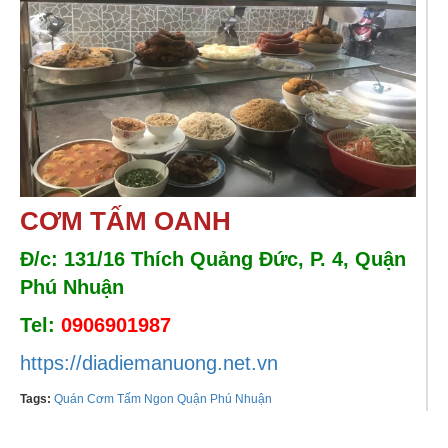
CƠM TẤM OANH
Đ/c: 131/16 Thích Quảng Đức, P. 4, Quận
Phú Nhuận
Tel:
0906901987
https://diadiemanuong.net.vn
Tags:
Quán Cơm Tấm Ngon Quận Phú Nhuận