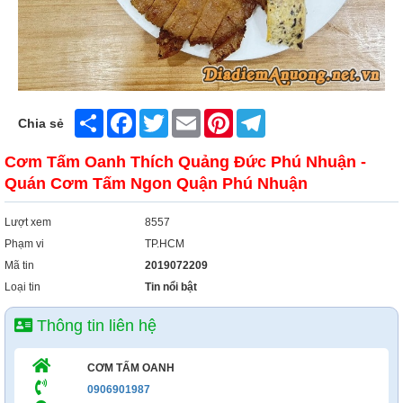
Share
Facebook
Twitter
Email
Pinterest
Telegram
Chia sẻ
Cơm Tấm Oanh Thích Quảng Đức Phú Nhuận -
Quán Cơm Tấm Ngon Quận Phú Nhuận
Lượt xem
8557
Phạm vi
TP.HCM
Mã tin
2019072209
Loại tin
Tin nổi bật
Thông tin liên hệ
CƠM TẤM OANH
0906901987