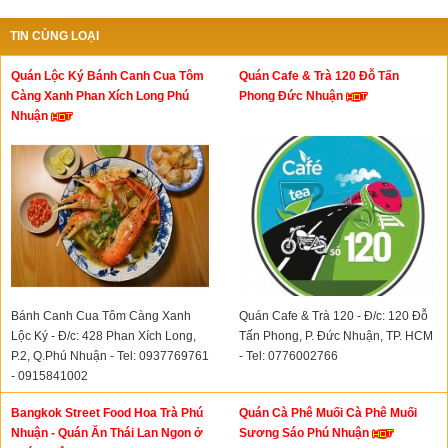
TIN CÙNG LOẠI
Quán Lộc Ký Bánh Canh Cua Tôm
Quán Cafe & Trà 120 Đỗ Tấn
Càng Xanh Phan Xích Long Phú
Phong Đức Nhuận
Nhuận
Bánh Canh Cua Tôm Càng Xanh
Quán Cafe & Trà 120 - Đ/c: 120 Đỗ
Lộc Ký - Đ/c: 428 Phan Xích Long,
Tấn Phong, P. Đức Nhuận, TP. HCM
P.2, Q.Phú Nhuận - Tel: 0937769761
- Tel: 0776002766
- 0915841002
Bangkok Street Food Hoa Trà Phú
Quán Cà Phê Muối Cà Phê Muối
Nhuận - Quán Ăn Thái Lan Ngon ở
Sương Sáo Phú Nhuận