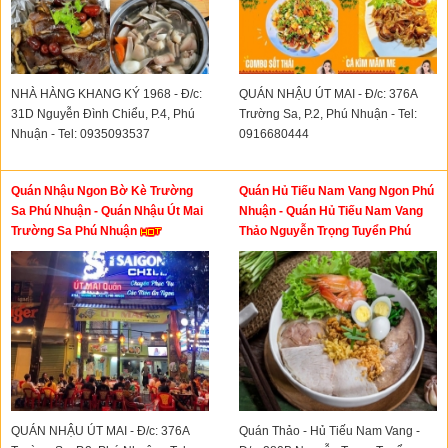
NHÀ HÀNG KHANG KÝ 1968 - Đ/c:
QUÁN NHẬU ÚT MAI - Đ/c: 376A
31D Nguyễn Đình Chiểu, P.4, Phú
Trường Sa, P.2, Phú Nhuận - Tel:
Nhuận - Tel: 0935093537
0916680444
Quán Nhậu Ngon Bờ Kè Trường
Quán Hủ Tiếu Nam Vang Ngon Phú
Sa Phú Nhuận - Quán Nhậu Út Mai
Nhuận - Quán Hủ Tiếu Nam Vang
Trường Sa Phú Nhuận
Thảo Nguyễn Trọng Tuyển Phú
Nhuận
QUÁN NHẬU ÚT MAI - Đ/c: 376A
Quán Thảo - Hủ Tiếu Nam Vang -