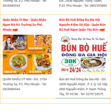
Trường Sa, P.2, Phú Nhuận - Tel:
Đ/c: 280B Nguyễn Trọng Tuyển,
0916680444
P.10, Phú Nhuận - Tel: 0902355860
Quán Nhậu Út Mai - Quán Nhậu
Bún Bò Huế Đông Ba Gia Hội
Ngon Bờ Kè Trường Sa Phú
Nguyễn Kiệm Gò Vấp - Quán Bún
Nhuận
Bò Huế Ngon Quận Thủ Đức
QUÁN NHẬU ÚT MAI - Đ/c: 376A
Bún Bò Huế Đông Ba Gia Hội - Đ/c:
Trường Sa, P.2, Phú Nhuận - Tel:
1800 Nguyễn Kiệm , P. 3, Q. Gò Vấp
0916680444
(800 Nguyễn Kiệm, P. Hạnh Thông
Tây, TP. HCM) - Tel: 0376718575