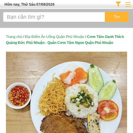
Hôm nay, Thứ Sáu 07/08/2026
Trang chủ
ĐỊA ĐIỂM ĂN UỐNG SÀI GÒN
Cafe - Kem- Trà Sữa
Trang chủ
/
Địa Điểm Ăn Uống Quận Phú Nhuận
/
Cơm Tấm Oanh Thích
Quảng Đức Phú Nhuận - Quán Cơm Tấm Ngon Quận Phú Nhuận
Bánh - Đồ Ăn Vặt
Thực Phẩm Nông Hải Sản
Top Quán Ăn Sài Gòn