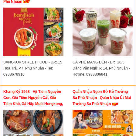
Phú Nhuận
BANGKOK STREET FOOD - Đ/c: 15
CÀ PHÊ MANG ĐẾN - Đ/c: 28/5
Hoa Trà, P.7, Phú Nhuận - Tel:
Đặng Văn Ngữ, P. 14, Phú Nhuận -
0938678910
Hotline: 0988806841
Khang Ký 1968 - Vịt Tiềm Nguyên
Quán Nhậu Ngon Bờ Kè Trường
Con, Giò Tiềm Nguyên Cái, Giò
Sa Phú Nhuận - Quán Nhậu Út Mai
Tiềm Khô, Gà Hấp Muối Hongkong,
Trường Sa Phú Nhuận
Lẫu Xí Quách, Bao Tử Hầm Tiêu