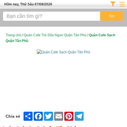
Hôm nay, Thứ Sáu 07/08/2026
Trang chủ
ĐỊA ĐIỂM ĂN UỐNG SÀI GÒN
Cafe - Kem- Trà Sữa
Trang chủ
/
Quán Cafe Trà Sữa Ngon Quận Tân Phú
/
Quán Cafe Sạch
Quận Tân Phú
Bánh - Đồ Ăn Vặt
Thực Phẩm Nông Hải Sản
Top Quán Ăn Sài Gòn
Share
Facebook
Twitter
Email
Pinterest
Telegram
Chia sẻ