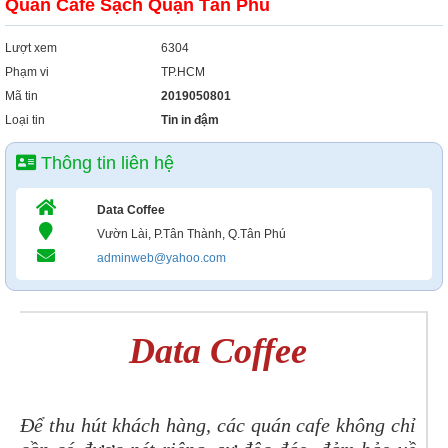
Quán Cafe Sạch Quận Tân Phú
Lượt xem
6304
Phạm vi
TP.HCM
Mã tin
2019050801
Loại tin
Tin in đậm
Thông tin liên hệ
Data Coffee
Vườn Lài, P.Tân Thành, Q.Tân Phú
adminweb@yahoo.com
Data Coffee
Để thu hút khách hàng, các quán cafe không chỉ