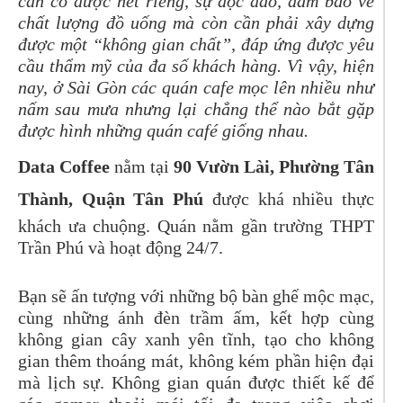
cần có được nét riêng, sự độc đáo, đảm bảo về
chất lượng đồ uống mà còn cần phải xây dựng
được một “không gian chất”, đáp ứng được yêu
cầu thẩm mỹ của đa số khách hàng. Vì vậy, hiện
nay, ở Sài Gòn các quán cafe mọc lên nhiều như
nấm sau mưa nhưng lại chẳng thể nào bắt gặp
được hình những quán café giống nhau.
Data Coffee
nằm tại
90 Vườn Lài, Phường Tân
Thành,
Quận Tân Phú
được khá nhiều thực
khách ưa chuộng. Quán nằm gần trường THPT
Trần Phú và hoạt động 24/7.
Bạn sẽ ấn tượng với những bộ bàn ghế mộc mạc,
cùng những ánh đèn trầm ấm, kết hợp cùng
không gian cây xanh yên tĩnh, tạo cho không
gian thêm thoáng mát, không kém phần hiện đại
mà lịch sự. Không gian quán được thiết kế để