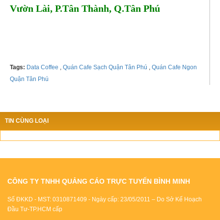
Vườn Lài, P.Tân Thành, Q.Tân Phú
Tel: 0987881310
Tags:
Data Coffee
,
Quán Cafe Sạch Quận Tân Phú
,
Quán Cafe Ngon
Quận Tân Phú
TIN CÙNG LOẠI
CÔNG TY TNHH QUẢNG CÁO TRỰC TUYẾN BÌNH MINH
Số ĐKKD - MST: 0310871409 - Ngày cấp: 23/05/2011 – Do Sở Kế Hoạch
Đầu Tư-TP.HCM cấp