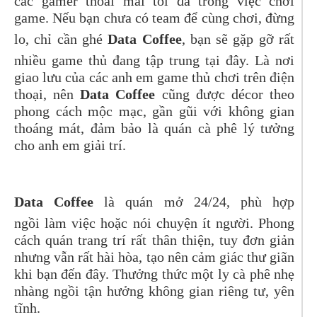
các gamer thoải mái tối đa trong việc chơi
game. Nếu bạn chưa có team để cùng chơi, đừng
lo, chỉ cần ghé
Data Coffee
, bạn sẽ gặp gỡ rất
nhiều game thủ đang tập trung tại đây. Là nơi
giao lưu của các anh em game thủ chơi trên điện
thoại, nên
Data Coffee
cũng được décor theo
phong cách mộc mạc, gần gũi với không gian
thoáng mát, đảm bảo là quán cà phê lý tưởng
cho anh em giải trí.
Data Coffee
là quán mở 24/24, phù hợp
ngồi làm việc hoặc nói chuyện ít người. Phong
cách quán trang trí rất thân thiện, tuy đơn giản
nhưng vẫn rất hài hòa, tạo nên cảm giác thư giãn
khi bạn đến đây. Thưởng thức một ly cà phê nhẹ
nhàng ngồi tận hưởng không gian riêng tư, yên
tĩnh.