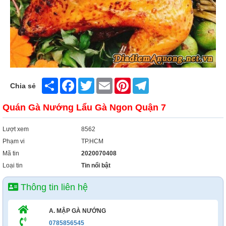
Share
Facebook
Twitter
Email
Pinterest
Telegram
Chia sẻ
Quán Gà Nướng Lẩu Gà Ngon Quận 7
Lượt xem
8562
Phạm vi
TP.HCM
Mã tin
2020070408
Loại tin
Tin nổi bật
Thông tin liên hệ
A. MẬP GÀ NƯỚNG
0785856545