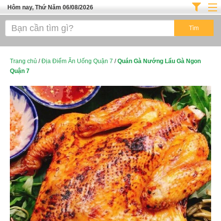
Hôm nay, Thứ Năm 06/08/2026
Trang chủ
ĐỊA ĐIỂM ĂN UỐNG SÀI GÒN
Cafe - Kem- Trà Sữa
Trang chủ
/
Địa Điểm Ăn Uống Quận 7
/
Quán Gà Nướng Lẩu Gà Ngon
Quận 7
Bánh - Đồ Ăn Vặt
Thực Phẩm Nông Hải Sản
Top Quán Ăn Sài Gòn