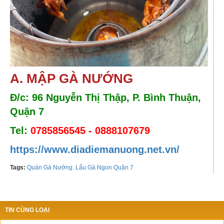
A. MẬP GÀ NƯỚNG 
Đ/c: 96 Nguyễn Thị Thập, P. Bình Thuận, 
Quận 7 
Tel:
0785856545 - 0888107679
https://www.diadiemanuong.net.vn/
Tags:
Quán Gà Nướng. Lẩu Gà Ngon Quận 7
TIN CÙNG LOẠI