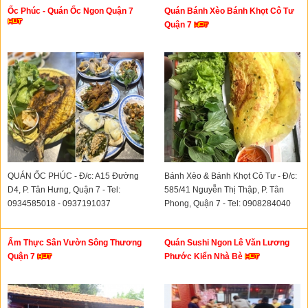
Ốc Phúc - Quán Ốc Ngon Quận 7
Quán Bánh Xèo Bánh Khọt Cô Tư
Quận 7
QUÁN ỐC PHÚC - Đ/c: A15 Đường
Bánh Xèo & Bánh Khọt Cô Tư - Đ/c:
D4, P. Tân Hưng, Quận 7 - Tel:
585/41 Nguyễn Thị Thập, P. Tân
0934585018 - 0937191037
Phong, Quận 7 - Tel: 0908284040
Ẩm Thực Sân Vườn Sông Thương
Quán Sushi Ngon Lê Văn Lương
Quận 7
Phước Kiển Nhà Bè