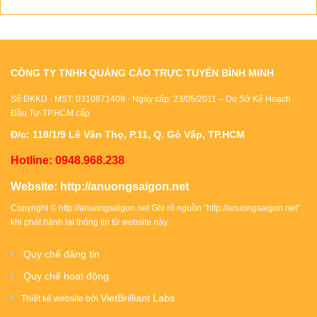
CÔNG TY TNHH QUẢNG CÁO TRỰC TUYẾN BÌNH MINH
Số ĐKKD - MST: 0310871409 - Ngày cấp: 23/05/2011 – Do Sở Kế Hoạch
Đầu Tư-TP.HCM cấp
Đ/c: 118/1/9 Lê Văn Thọ, P.11, Q. Gò Vấp, TP.HCM
Hotline: 0948.968.238
Website:
http://anuongsaigon.net
Copyright ©
http://anuongsaigon.net
Ghi rõ nguồn “
http://anuongsaigon.net
”
khi phát hành lại thông tin từ website này.
Quy chế đăng tin
Quy chế hoạt động
VietBrilliant Labs
Thiết kế website bởi