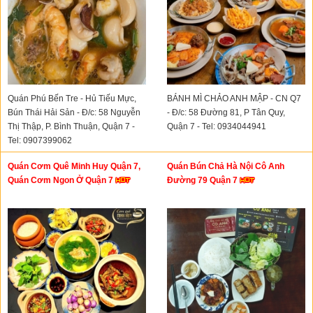
Quán Phú Bến Tre - Hủ Tiếu Mực,
BÁNH MÌ CHẢO ANH MẬP - CN Q7
Bún Thái Hải Sản - Đ/c: 58 Nguyễn
- Đ/c: 58 Đường 81, P Tân Quy,
Thị Thập, P. Bình Thuận, Quận 7 -
Quận 7 - Tel: 0934044941
Tel: 0907399062
Quán Cơm Quê Minh Huy Quận 7,
Quán Bún Chả Hà Nội Cô Anh
Quán Cơm Ngon Ở Quận 7
Đường 79 Quận 7