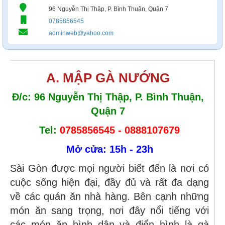
96 Nguyễn Thị Thập, P. Bình Thuận, Quận 7
0785856545
adminweb@yahoo.com
A. MẬP GÀ NƯỚNG 
Đ/c: 96 Nguyễn Thị Thập, P. Bình Thuận, 
Quận 7 
Tel:
0785856545 - 0888107679
Mở cửa: 15h - 23h
Sài Gòn được mọi người biết đến là nơi có
cuộc sống hiện đại, đầy đủ và rất đa dạng
về các quán ăn nhà hàng. Bên cạnh những
món ăn sang trọng, nơi đây nổi tiếng với
các món ăn bình dân và điển hình là gà