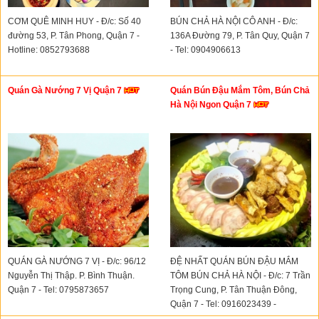
CƠM QUÊ MINH HUY - Đ/c: Số 40
BÚN CHẢ HÀ NỘI CÔ ANH - Đ/c:
đường 53, P. Tân Phong, Quận 7 -
136A Đường 79, P. Tân Quy, Quận 7
Hotline: 0852793688
- Tel: 0904906613
Quán Gà Nướng 7 Vị Quận 7
Quán Bún Đậu Mắm Tôm, Bún Chả
Hà Nội Ngon Quận 7
QUÁN GÀ NƯỚNG 7 VỊ - Đ/c: 96/12
ĐỆ NHẤT QUÁN BÚN ĐẬU MẮM
Nguyễn Thị Thập. P. Bình Thuận.
TÔM BÚN CHẢ HÀ NỘI - Đ/c: 7 Trần
Quận 7 - Tel: 0795873657
Trọng Cung, P. Tân Thuận Đông,
Quận 7 - Tel: 0916023439 -
0346852218