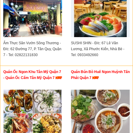
Ẩm Thực Sân Vườn Sông Thương -
SUSHI SHIN - Đ/c: 67 Lê Văn
Đ/c: 62 Đường 77, P. Tân Quy, Quận
Lương, Xã Phước Kiển, Nhà Bè -
7 - Tel: 02822131830
Tel: 0933492660
Quán Ốc Ngon Khu Tân Mỹ Quận 7
Quán Bún Bò Huế Ngon Huỳnh Tấn
- Quán Ốc Cẩm Tân Mỹ Quận 7
Phát Quận 7