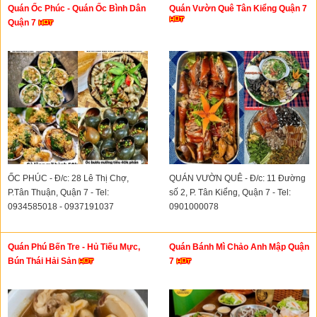
Quán Ốc Phúc - Quán Ốc Bình Dân
Quán Vườn Quê Tân Kiểng Quận 7
Quận 7
ỐC PHÚC - Đ/c: 28 Lê Thị Chợ,
QUÁN VƯỜN QUÊ - Đ/c: 11 Đường
P.Tân Thuận, Quận 7 - Tel:
số 2, P. Tân Kiểng, Quận 7 - Tel:
0934585018 - 0937191037
0901000078
Quán Phú Bến Tre - Hủ Tiếu Mực,
Quán Bánh Mì Chảo Anh Mập Quận
Bún Thái Hải Sản
7