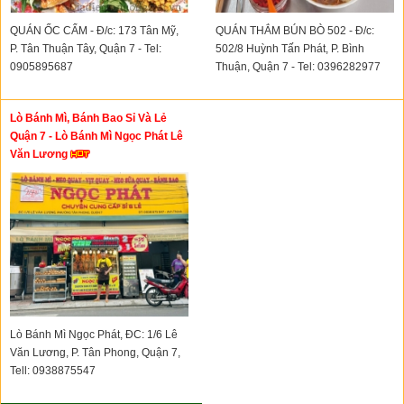
QUÁN ỐC CẨM - Đ/c: 173 Tân Mỹ,
QUÁN THẮM BÚN BÒ 502 - Đ/c:
P. Tân Thuận Tây, Quận 7 - Tel:
502/8 Huỳnh Tấn Phát, P. Bình
0905895687
Thuận, Quận 7 - Tel: 0396282977
Lò Bánh Mì, Bánh Bao Sỉ Và Lẻ
Quận 7 - Lò Bánh Mì Ngọc Phát Lê
Văn Lương
Lò Bánh Mì Ngọc Phát, ĐC: 1/6 Lê
Văn Lương, P. Tân Phong, Quận 7,
Tell: 0938875547