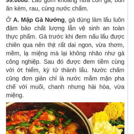
99.000đ
. Lẩu gồm khoảng nửa con gà, bún
ăn kèm, rau, cùng nước chấm.
Ở
A. Mập Gà Nướng
, gà dùng làm lẩu luôn
đảm bảo chất lượng lẫn vệ sinh an toàn
thực phẩm. Gà trước khi đem nấu lẩu được
chiên qua nên thịt rất dai ngon, vừa thơm,
mềm, lạ miệng mà lại không nhão như gà
công nghiệp. Sau đó được đem tiềm cùng
với ớt hiểm, kỳ tử thành lẩu. Nước chấm
cũng đơn giản chỉ là nước mắm mặn pha
chế với muối, chanh nhưng hài hòa, vừa
miệng.