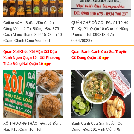
Coffee A&M - Buffet Viên Chiên
QUÁN CHÈ CÔ CÓ - Đ/c: 51/19 Hồ
Công Viên Lê Thị Riêng - Đ/c: 875
Thị Kỷ, P.1, Quận 10 (Chợ Lê Hồng
Cách Mạng Tháng 8, P. 15, Quận 10
Phong) - Tel: 0908130675 -
(Cổng Chính Công Viên Lê Thị
0934700237
Riêng) - Tel: 0908400469
Quán Xôi Khúc Xôi Mặn Xôi Đậu
Quán Bánh Canh Cua Gia Truyền
Xanh Ngon Quận 10 - Xôi Phương
Cô Dung Quận 10
Thảo Đồng Nai Quận 10
XÔI PHƯƠNG THẢO - Đ/c: 96 Đồng
Bánh Canh Cua Gia Truyền Cô
Nai, P.15, Quận 10 - Tel:
Dung - Đ/c: 291 Vĩnh Viễn, P.5,