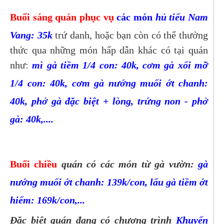
Buổi sáng
quán phục vụ
các món
hủ tiếu Nam
Vang: 35k
trứ danh, hoặc bạn còn có thể thưởng
thức qua những món hấp dẫn khác có tại quán
như:
mì gà tiềm 1/4 con: 40k, cơm gà xối mỡ
1/4 con: 40k, cơm gà nướng muối ớt chanh:
40k, p
hở gà đặc biệt + lòng, trứng non - phở
gà: 40k,....
Buổi chiều
quán có các món từ gà vườn:
gà
nướng muối ớt chanh: 139k/con, lẩu gà tiềm ớt
hiểm: 169k/con,...
Đặc biệt quán đang có chương trình
Khuyến