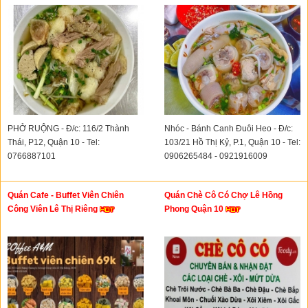
PHỞ RUỘNG - Đ/c: 116/2 Thành
Nhóc - Bánh Canh Đuôi Heo - Đ/c:
Thái, P12, Quận 10 - Tel:
103/21 Hồ Thị Kỷ, P.1, Quận 10 - Tel:
0766887101
0906265484 - 0921916009
Quán Cafe - Buffet Viên Chiên
Quán Chè Cô Có Chợ Lê Hồng
Công Viên Lê Thị Riêng
Phong Quận 10