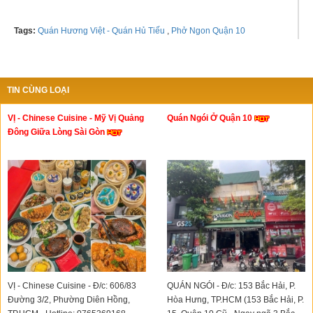
Tags:
Quán Hương Việt - Quán Hủ Tiếu
,
Phở Ngon Quận 10
TIN CÙNG LOẠI
VỊ - Chinese Cuisine - Mỹ Vị Quảng
Quán Ngói Ở Quận 10
Đông Giữa Lòng Sài Gòn
VỊ - Chinese Cuisine - Đ/c: 606/83
QUÁN NGÓI - Đ/c: 153 Bắc Hải, P.
Đường 3/2, Phường Diên Hồng,
Hòa Hưng, TP.HCM (153 Bắc Hải, P.