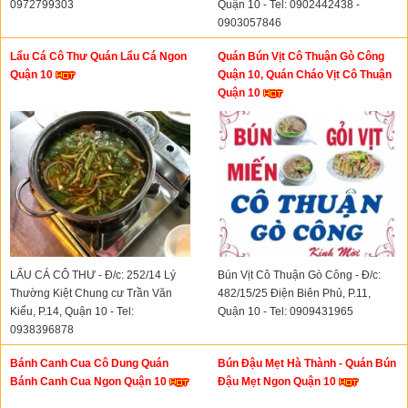
0972799303
Quận 10 - Tel: 0902442438 -
0903057846
Lẩu Cá Cô Thư Quán Lẩu Cá Ngon
Quán Bún Vịt Cô Thuận Gò Công
Quận 10
Quận 10, Quán Cháo Vịt Cô Thuận
Quận 10
LẨU CÁ CÔ THƯ - Đ/c: 252/14 Lý
Bún Vịt Cô Thuận Gò Công - Đ/c:
Thường Kiệt Chung cư Trần Văn
482/15/25 Điện Biên Phủ, P.11,
Kiểu, P.14, Quận 10 - Tel:
Quận 10 - Tel: 0909431965
0938396878
Bánh Canh Cua Cô Dung Quán
Bún Đậu Mẹt Hà Thành - Quán Bún
Bánh Canh Cua Ngon Quận 10
Đậu Mẹt Ngon Quận 10