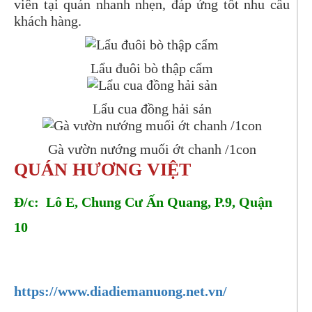
viên tại quán nhanh nhẹn, đáp ứng tốt nhu cầu
khách hàng.
Lẩu đuôi bò thập cẩm
Lẩu cua đồng hải sản
Gà vườn nướng muối ớt chanh /1con
QUÁN HƯƠNG VIỆT
Đ/c: Lô E, Chung Cư Ấn Quang, P.9, Quận
10
Tel: 0918721212 - 0913118678
https://www.diadiemanuong.net.vn/