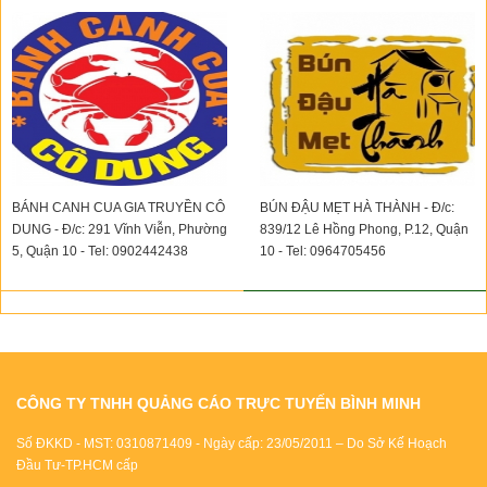
BÁNH CANH CUA GIA TRUYỀN CÔ
BÚN ĐẬU MẸT HÀ THÀNH - Đ/c:
DUNG - Đ/c: 291 Vĩnh Viễn, Phường
839/12 Lê Hồng Phong, P.12, Quận
5, Quận 10 - Tel: 0902442438
10 - Tel: 0964705456
CÔNG TY TNHH QUẢNG CÁO TRỰC TUYẾN BÌNH MINH
Số ĐKKD - MST: 0310871409 - Ngày cấp: 23/05/2011 – Do Sở Kế Hoạch
Đầu Tư-TP.HCM cấp