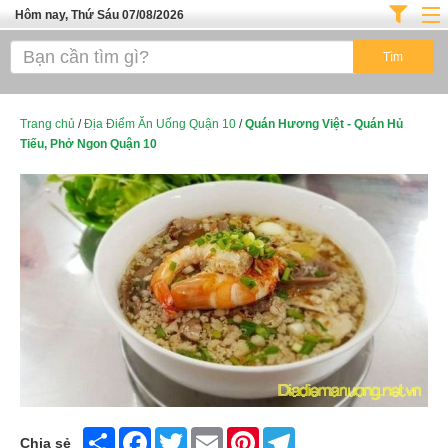
Hôm nay, Thứ Sáu 07/08/2026
Trang chủ
ĐỊA ĐIỂM ĂN UỐNG SÀI GÒN
Cafe - Kem- Trà Sữa
Trang chủ
/
Địa Điểm Ăn Uống Quận 10
/
Quán Hương Việt - Quán Hủ
Tiếu, Phở Ngon Quận 10
Bánh - Đồ Ăn Vặt
Thực Phẩm Nông Hải Sản
Top Quán Ăn Sài Gòn
Share
Facebook
Twitter
Email
Pinterest
Telegram
Chia sẻ