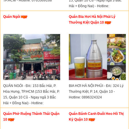
TP.HCM - Hotline: 0765369168
15, Quận 10 Cũ - Ngay ngã 3 Bắc
Hải + Đồng Nai) - Hotline:
0907751904
Quán Ngói
Quán Bia Hơi Hà Nội Phủi Lý
Thường Kiệt Quận 10
QUÁN NGÓI - Đ/c: 153 Bắc Hải, P.
BIA HƠI HÀ NỘI PHỦI - Đ/c: 324 Lý
Hòa Hưng, TP.HCM (153 Bắc Hải, P.
Thường Kiệt, P. 14, Quận 10 -
15, Quận 10 Cũ - Ngay ngã 3 Bắc
Hotline: 0896324324
Hải + Đồng Nai) - Hotline:
0907751904
Quán Phở Ruộng Thành Thái Quận
Quán Bánh Canh Đuôi Heo Hồ Thị
10
Kỷ Quận 10