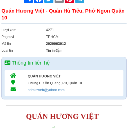
Quán Hương Việt - Quán Hủ Tiếu, Phở Ngon Quận
10
Lượt xem
4271
Phạm vi
TP.HCM
Mã tin
2020063012
Loại tin
Tin in đậm
Thông tin liên hệ
QUÁN HƯƠNG VIỆT
Chung Cư Ấn Quang, P.9, Quận 10
adminweb@yahoo.com
QUÁN HƯƠNG VIỆT