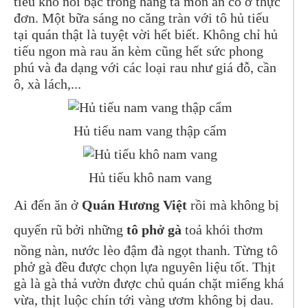
tiếu khô nổi bậc trong hàng tá món ăn có ở thực
đơn. Một bữa sáng no căng tràn với tô hủ tiếu
tại quán thật là tuyệt vời hết biết.
Không chỉ hủ
tiếu ngon mà rau ăn kèm cũng hết sức phong
phú và đa dạng với các loại rau như giá đỗ, cần
ô, xà lách,...
Hủ tiếu nam vang thập cẩm
Hủ tiếu khô nam vang
Ai đến ăn ở
Quán Hương Việt
rồi mà không bị
quyến rũ bởi những
tô phở gà
toả khói thơm
nồng nàn, nước lèo đậm đà ngọt thanh. Từng tô
phở gà đều được chọn lựa nguyên liệu tốt. Thịt
gà là gà thả vườn được chủ quán chặt miếng khá
vừa, thịt luộc chín tới vàng ươm không bị dau.