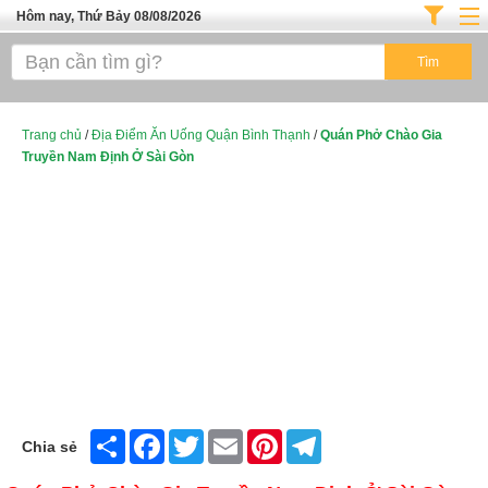
Hôm nay, Thứ Bảy 08/08/2026
Trang chủ
ĐỊA ĐIỂM ĂN UỐNG SÀI GÒN
Cafe - Kem- Trà Sữa
Trang chủ
/
Địa Điểm Ăn Uống Quận Bình Thạnh
/
Quán Phở Chào Gia
Truyền Nam Định Ở Sài Gòn
Bánh - Đồ Ăn Vặt
Thực Phẩm Nông Hải Sản
Top Quán Ăn Sài Gòn
Share
Facebook
Twitter
Email
Pinterest
Telegram
Chia sẻ