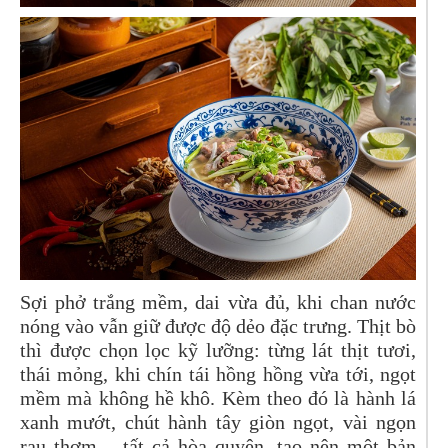
Sợi phở trắng mềm, dai vừa đủ, khi chan nước
nóng vào vẫn giữ được độ dẻo đặc trưng. Thịt bò
thì được chọn lọc kỹ lưỡng: từng lát thịt tươi,
thái mỏng, khi chín tái hồng hồng vừa tới, ngọt
mềm mà không hề khô. Kèm theo đó là hành lá
xanh mướt, chút hành tây giòn ngọt, vài ngọn
rau thơm – tất cả hòa quyện, tạo nên một bản