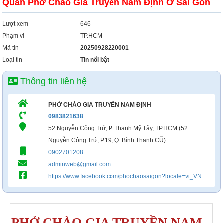
Quán Phở Chào Gia Truyền Nam Định Ở Sài Gòn
Lượt xem
646
Phạm vi
TP.HCM
Mã tin
20250928220001
Loại tin
Tin nổi bật
Thông tin liên hệ
PHỞ CHÀO GIA TRUYỀN NAM ĐỊNH
0983821638
52 Nguyễn Công Trứ, P. Thạnh Mỹ Tây, TP.HCM (52
Nguyễn Công Trứ, P.19, Q. Bình Thạnh CŨ)
0902701208
adminweb@gmail.com
https://www.facebook.com/phochaosaigon?locale=vi_VN
PHỞ CHÀO GIA TRUYỀN NAM 