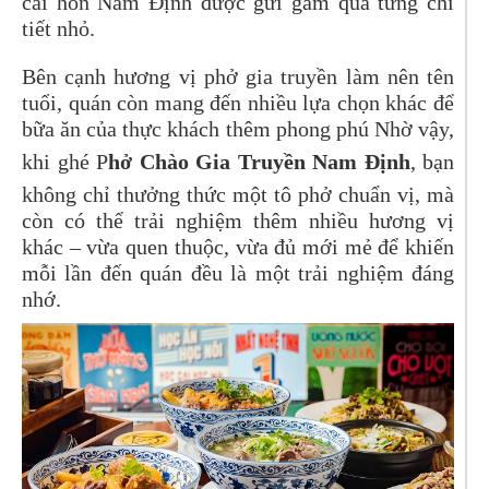
cái hồn Nam Định được gửi gắm qua từng chi
tiết nhỏ.
Bên cạnh hương vị phở gia truyền làm nên tên
tuổi, quán còn mang đến nhiều lựa chọn khác để
bữa ăn của thực khách thêm phong phú Nhờ vậy,
khi ghé P
hở Chào Gia Truyền Nam Định
, bạn
không chỉ thưởng thức một tô phở chuẩn vị, mà
còn có thể trải nghiệm thêm nhiều hương vị
khác – vừa quen thuộc, vừa đủ mới mẻ để khiến
mỗi lần đến quán đều là một trải nghiệm đáng
nhớ.