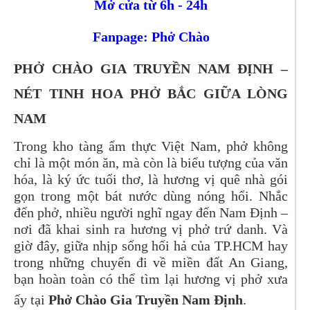
Mở cửa từ 6h - 24h
Fanpage: Phở Chào
PHỞ CHÀO GIA TRUYỀN NAM ĐỊNH –
NÉT TINH HOA PHỞ BẮC GIỮA LÒNG
NAM
Trong kho tàng ẩm thực Việt Nam, phở không
chỉ là một món ăn, mà còn là biểu tượng của văn
hóa, là ký ức tuổi thơ, là hương vị quê nhà gói
gọn trong một bát nước dùng nóng hổi. Nhắc
đến phở, nhiều người nghĩ ngay đến Nam Định –
nơi đã khai sinh ra hương vị phở trứ danh. Và
giờ đây, giữa nhịp sống hối hả của TP.HCM hay
trong những chuyến đi về miền đất An Giang,
bạn hoàn toàn có thể tìm lại hương vị phở xưa
ấy tại
Phở Chào Gia Truyền Nam Định
.