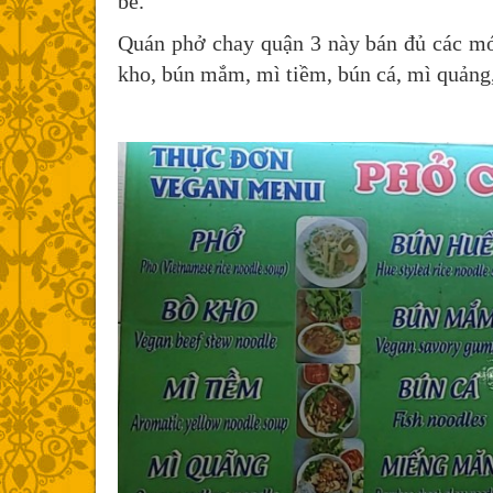
bè.
Quán phở chay quận 3 này bán đủ các mó
kho, bún mắm, mì tiềm, bún cá, mì quảng