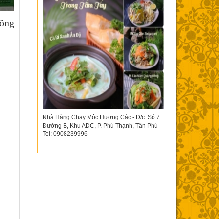
công
Nhà Hàng Chay Mộc Hương Các - Đ/c: Số 7
Đường B, Khu ADC, P. Phú Thạnh, Tân Phú -
Tel: 0908239996