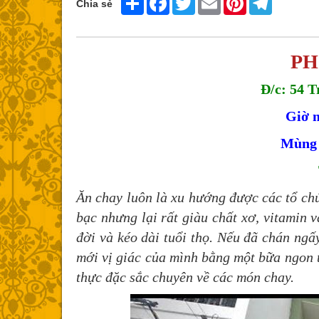
Chia sẻ
PH
Đ/c: 54 T
Giờ m
Mùng 
Ăn chay luôn là xu hướng được các tổ ch
bạc nhưng lại rất giàu chất xơ, vitamin 
đời và kéo dài tuổi thọ. Nếu đã chán ng
mới vị giác của mình bằng một bữa ngon 
thực đặc sắc chuyên về các món chay.