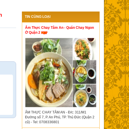
n
TIN CÙNG LOẠI
Ẩm Thực Chay Tâm An - Quán Chay Ngon
Ở Quận 2
ẨM THỰC CHAY TÂM AN - Đ/c: 311/M1
Đường số 7, P. An Phú, TP. Thủ Đức (Quận 2
cũ) - Tel: 0708336801