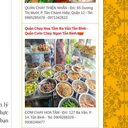
QUÁN CHAY THIỆN NHẪN - Đ/c: 65 Dương
Thị Mười, P. Tân Chánh Hiệp, Quận 12 - Tel:
0985285479 - 0971342622
Quán Chay Hoa Tâm Ba Vân Tân Bình -
Quán Cơm Chay Ngon Tân Bình
n lý
thực
CƠM CHAY HOA TÂM - Đ/c: 127 Ba Vân, P.
14, Tân Bình - Tel: 0909288329 -
 bạn
0936248477