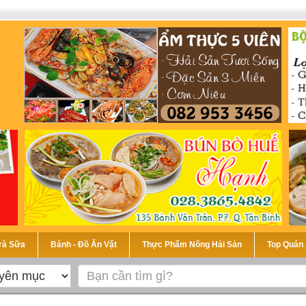
Trà Sữa
Bánh - Đồ Ăn Vặt
Thực Phẩm Nông Hải Sản
Top Quán 