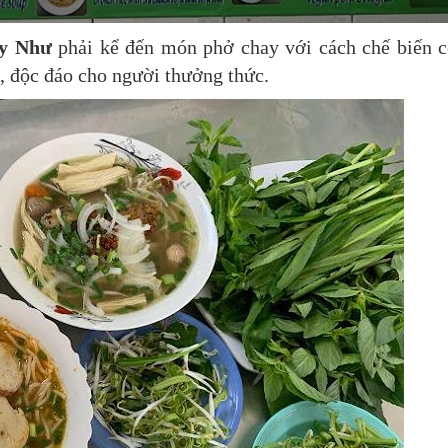
y Như
phải kể đến món phở chay với cách chế biến 
, độc đáo cho người thưởng thức.