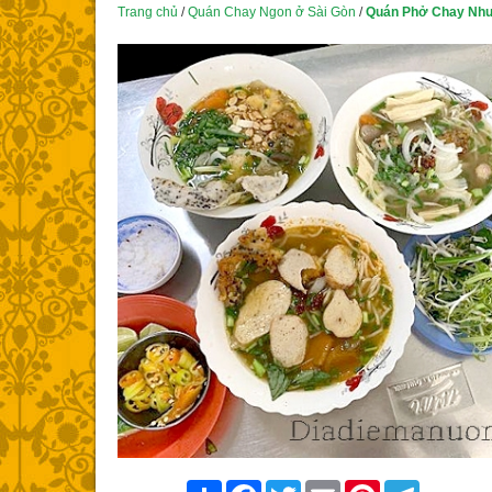
Trang chủ
/
Quán Chay Ngon ở Sài Gòn
/
Quán Phở Chay Như
Share
Facebook
Twitter
Email
Pinterest
Telegram