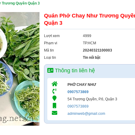
 Trương Quyền Quận 3
Quán Phở Chay Như Trương Quyề
Quận 3
Lượt xem
4999
Phạm vi
TP.HCM
Mã tin
20240321100003
Loại tin
Tin nổi bật
Thông tin liên hệ
PHỞ CHAY NHƯ
0907573869
54 Trương Quyền, P.6, Quận 3
0907573869
adminweb@gmail.com