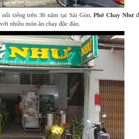
 nổi tiếng trên 36 năm tại Sài Gòn,
Phở Chay Như
đ
 với nhiều món ăn chay độc đáo.