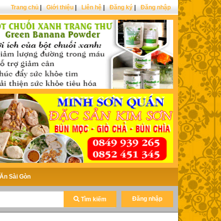
Trang chủ
|
Giới thiệu
|
Liên hệ
|
Đăng ký
|
Đăng nhập
Ăn Sài Gòn
Đăng nhập
Tìm kiếm