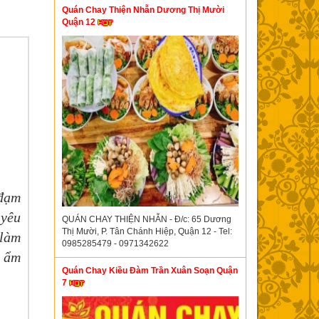
Quán Chay Thiện Nhẫn Dương Thị Mười
Quận 12
 đạm
 yêu
QUÁN CHAY THIỆN NHẪN - Đ/c: 65 Dương
Thị Mười, P. Tân Chánh Hiệp, Quận 12 - Tel:
 làm
0985285479 - 0971342622
n ẩm
Quán Chay Kiều Đàm Trần Xuân Soạn Quận
7