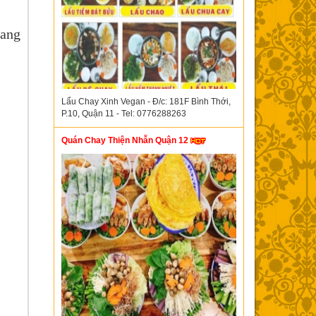
ang
Lẩu Chay Xinh Vegan - Đ/c: 181F Bình Thới,
P.10, Quận 11 - Tel: 0776288263
Quán Chay Thiện Nhẫn Quận 12