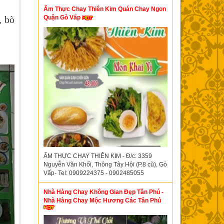
Ẩm Thực Chay Thiên Kim Quán Chay Ngon
Quận Gò Vấp
, bò
ẨM THỰC CHAY THIÊN KIM - Đ/c: 3359
Nguyễn Văn Khối, Thông Tây Hội (P.8 cũ), Gò
Vấp- Tel: 0909224375 - 0902485055
Nhà Hàng Chay Không Gian Đẹp Tân Phú -
Nhà Hàng Chay Mộc Hương Các Tân Phú