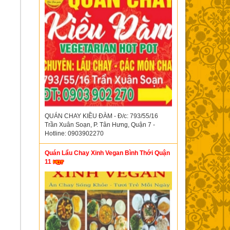
QUÁN CHAY KIỀU ĐÀM - Đ/c: 793/55/16
Trần Xuân Soạn, P. Tân Hưng, Quận 7 -
Hotline: 0903902270
Quán Lẩu Chay Xinh Vegan Bình Thới Quận
11