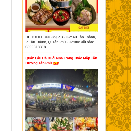
DÊ TƯƠI DŨNG MẬP 3 - Đ/c: 40 Tân Thành,
P. Tân Thành, Q. Tân Phú - Hotline đặt bàn:
0899318318
Quán Lẩu Cá Đuối Nha Trang Thảo Mập Tân
Hương Tân Phú