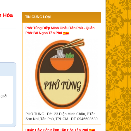
n Hóa
TIN CÙNG LOẠI
Phở Tùng Diệp Minh Châu Tân Phú - Quán
Phở Bò Ngon Tân Phú
 (Đối
PHỞ TÙNG - Đ/c: 23 Diệp Minh Châu, P.Tân
Sơn Nhì, Tân Phú, TPHCM - ĐT: 0946603630
Quán Cây Gòn Kênh Tân Hóa Tân Phú