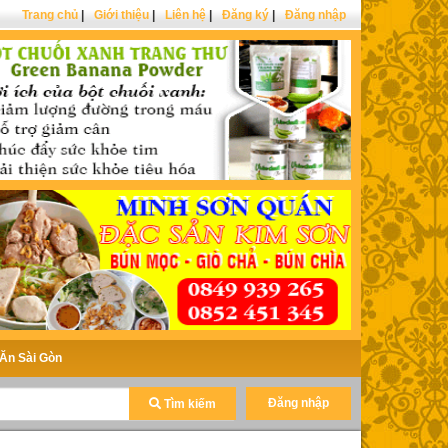
Trang chủ
|
Giới thiệu
|
Liên hệ
|
Đăng ký
|
Đăng nhập
Ăn Sài Gòn
Đăng nhập
Tìm kiếm