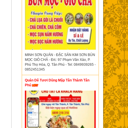
MINH SƠN QUÁN - ĐẶC SẢN KIM SƠN BÚN
MỌC GIÒ CHẢ - Đ/c: 97 Phạm Văn Xảo, P.
Phú Thọ Hòa, Q. Tân Phú - Tel: 0849939265 -
0852451345
Quán Dê Tươi Dũng Mập Tân Thành Tân
Phú