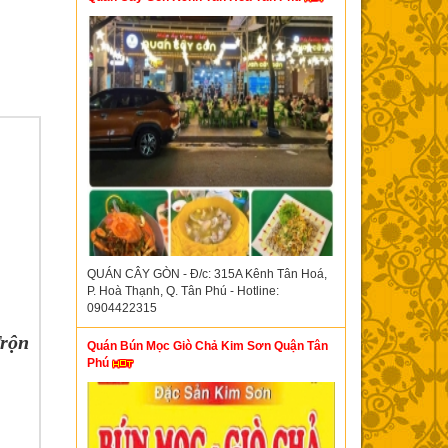
QUÁN CÂY GÒN - Đ/c: 315A Kênh Tân Hoá,
P. Hoà Thạnh, Q. Tân Phú - Hotline:
0904422315
Trộn
Quán Bún Mọc Giò Chả Kim Sơn Quận Tân
Phú