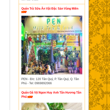
Quán Trà Sữa Ăn Vặt Đặc Sản Vùng Miền
PEN - Đ/c: 120 Tân Quý, P. Tân Quý, Q. Tân
Phú - Tel: 0969892066
Quán Gà Vịt Ngon Huy Anh Tân Hương Tân
Phú