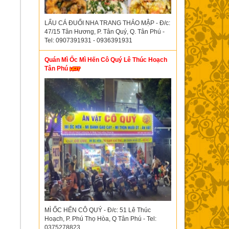
LẨU CÁ ĐUỐI NHA TRANG THẢO MẬP - Đ/c:
47/15 Tân Hương, P. Tân Quý, Q. Tân Phú -
Tel: 0907391931 - 0936391931
Quán Mì Ốc Mì Hến Cô Quý Lê Thúc Hoạch
Tân Phú
MÌ ỐC HẾN CÔ QUÝ - Đ/c: 51 Lê Thúc
Hoạch, P. Phú Thọ Hòa, Q Tân Phú - Tel:
0375278823