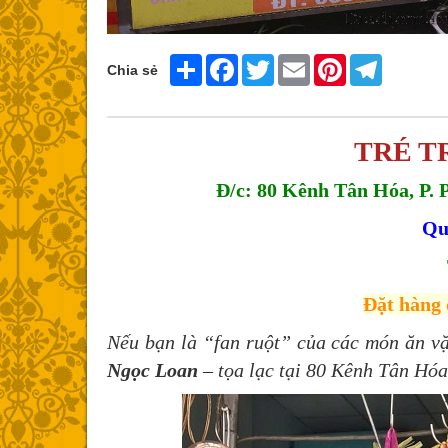
Share
Facebook
Twitter
Email
Pinterest
Telegram
Chia sẻ
TRÉ T
Đ/c: 80 Kênh Tân Hóa, P. 
Qu
Đặt hàng 
Nếu bạn là “fan ruột” của các món ăn v
Ngọc Loan
– tọa lạc tại 80 Kênh Tân Hó