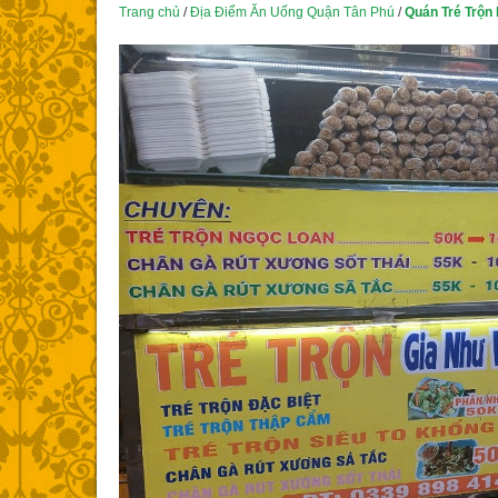
Trang chủ
/
Địa Điểm Ăn Uống Quận Tân Phú
/
Quán Tré Trộn