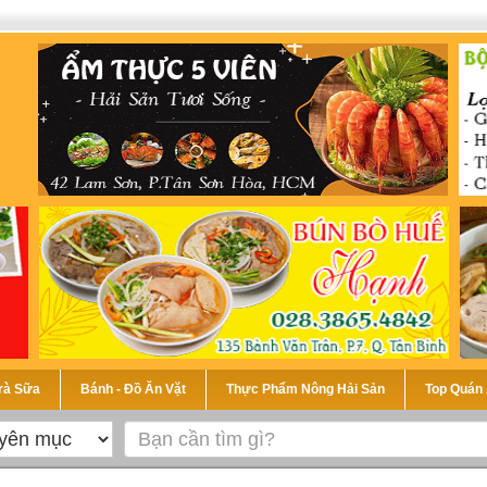
Trà Sữa
Bánh - Đồ Ăn Vặt
Thực Phẩm Nông Hải Sản
Top Quán 