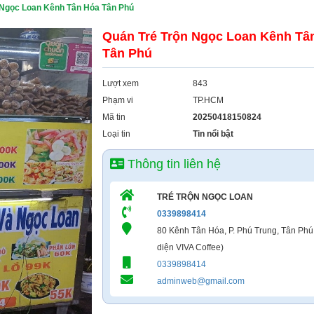
 Ngọc Loan Kênh Tân Hóa Tân Phú
Quán Tré Trộn Ngọc Loan Kênh Tâ
Tân Phú
Lượt xem
843
Phạm vi
TP.HCM
Mã tin
20250418150824
Loại tin
Tin nổi bật
Thông tin liên hệ
TRÉ TRỘN NGỌC LOAN
0339898414
80 Kênh Tân Hóa, P. Phú Trung, Tân Phú
diện VIVA Coffee)
0339898414
adminweb@gmail.com