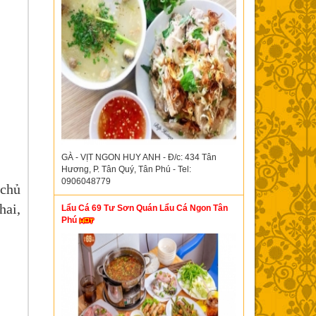
GÀ - VỊT NGON HUY ANH - Đ/c: 434 Tân
Hương, P. Tân Quý, Tân Phú - Tel:
0906048779
 chủ
hai,
Lẩu Cá 69 Tư Sơn Quán Lẩu Cá Ngon Tân
Phú