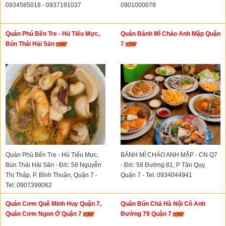
0934585018 - 0937191037
0901000078
Quán Phú Bến Tre - Hủ Tiếu Mực,
Quán Bánh Mì Chảo Anh Mập Quận
Bún Thái Hải Sản
7
Quán Phú Bến Tre - Hủ Tiếu Mực,
BÁNH MÌ CHẢO ANH MẬP - CN Q7
Bún Thái Hải Sản - Đ/c: 58 Nguyễn
- Đ/c: 58 Đường 81, P Tân Quy,
Thị Thập, P. Bình Thuận, Quận 7 -
Quận 7 - Tel: 0934044941
Tel: 0907399062
Quán Cơm Quê Minh Huy Quận 7,
Quán Bún Chả Hà Nội Cô Anh
Quán Cơm Ngon Ở Quận 7
Đường 79 Quận 7