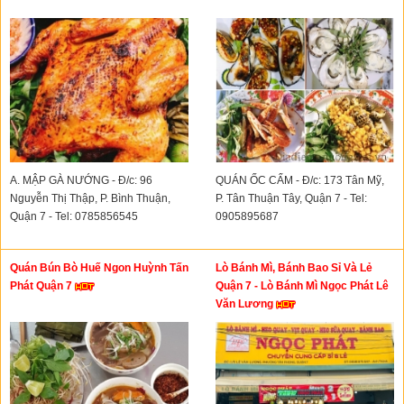
A. MẬP GÀ NƯỚNG - Đ/c: 96
QUÁN ỐC CẨM - Đ/c: 173 Tân Mỹ,
Nguyễn Thị Thập, P. Bình Thuận,
P. Tân Thuận Tây, Quận 7 - Tel:
Quận 7 - Tel: 0785856545
0905895687
Quán Bún Bò Huế Ngon Huỳnh Tấn
Lò Bánh Mì, Bánh Bao Sỉ Và Lẻ
Phát Quận 7
Quận 7 - Lò Bánh Mì Ngọc Phát Lê
Văn Lương