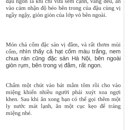
đậu ngon là khi chỉ vừa sém cạnh, vàng đều, ăn
vào cảm nhận độ béo bên trong của đậu cùng vị
ngầy ngậy, giòn giòn của lớp vỏ bên ngoài.
Món chả cốm đặc sản vị đằm, và rất thơm mùi
cốm,
nhìn thấy cả hạt cốm màu trắng, nem
chua rán cũng đặc sản Hà Nội, bên ngoài
giòn rụm, bên trong vị đằm, rất ngon.
Chấm một chút vào bát mắm tôm rồi cho vào
miệng khiến nhiều người phải xuýt xoa ngợi
khen. Sau khi ăn xong bạn có thể gọi thêm một
ly nước mát lạnh, ăn một cục kẹo để tráng
miệng nhé.