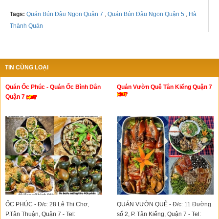
Tags:
Quán Bún Đậu Ngon Quận 7
,
Quán Bún Đậu Ngon Quận 5
,
Hà
Thành Quán
TIN CÙNG LOẠI
Quán Ốc Phúc - Quán Ốc Bình Dân
Quán Vườn Quê Tân Kiểng Quận 7
Quận 7
ỐC PHÚC - Đ/c: 28 Lê Thị Chợ,
QUÁN VƯỜN QUÊ - Đ/c: 11 Đường
P.Tân Thuận, Quận 7 - Tel:
số 2, P. Tân Kiểng, Quận 7 - Tel: