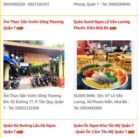
0934585018 - 0937191037
Phong, Quận 7 - Tel: 0908284040
Ẩm Thực Sân Vườn Sông Thương
Quán Sushi Ngon Lê Văn Lương
Quận 7
Phước Kiển Nhà Bè
Ẩm Thực Sân Vườn Sông Thương -
SUSHI SHIN - Đ/c: 67 Lê Văn
Đ/c: 62 Đường 77, P. Tân Quy, Quận
Lương, Xã Phước Kiển, Nhà Bè -
7 - Tel: 02822131830
Tel: 0933492660
Quán Gà Nướng Lẩu Gà Ngon
Quán Ốc Ngon Khu Tân Mỹ Quận 7
Quận 7
- Quán Ốc Cẩm Tân Mỹ Quận 7