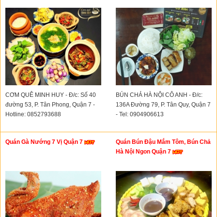
CƠM QUÊ MINH HUY - Đ/c: Số 40
BÚN CHẢ HÀ NỘI CÔ ANH - Đ/c:
đường 53, P. Tân Phong, Quận 7 -
136A Đường 79, P. Tân Quy, Quận 7
Hotline: 0852793688
- Tel: 0904906613
Quán Gà Nướng 7 Vị Quận 7
Quán Bún Đậu Mắm Tôm, Bún Chả
Hà Nội Ngon Quận 7