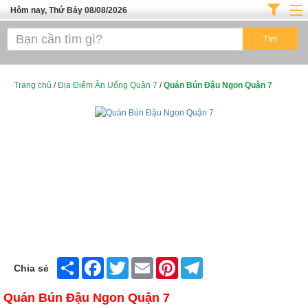
Hôm nay, Thứ Bảy 08/08/2026
Trang chủ
ĐỊA ĐIỂM ĂN UỐNG SÀI GÒN
Cafe - Kem- Trà Sữa
Trang chủ
/
Địa Điểm Ăn Uống Quận 7
/
Quán Bún Đậu Ngon Quận 7
Bánh - Đồ Ăn Vặt
Thực Phẩm Nông Hải Sản
Top Quán Ăn Sài Gòn
Share
Facebook
Twitter
Email
Pinterest
Telegram
Chia sẻ
Quán Bún Đậu Ngon Quận 7