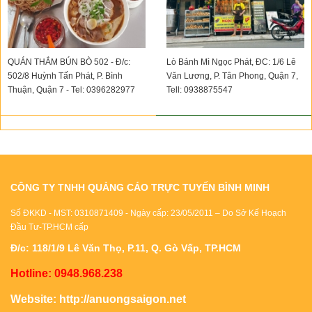
QUÁN THẮM BÚN BÒ 502 - Đ/c:
Lò Bánh Mì Ngọc Phát, ĐC: 1/6 Lê
502/8 Huỳnh Tấn Phát, P. Bình
Văn Lương, P. Tân Phong, Quận 7,
Thuận, Quận 7 - Tel: 0396282977
Tell: 0938875547
CÔNG TY TNHH QUẢNG CÁO TRỰC TUYẾN BÌNH MINH
Số ĐKKD - MST: 0310871409 - Ngày cấp: 23/05/2011 – Do Sở Kế Hoạch
Đầu Tư-TP.HCM cấp
Đ/c: 118/1/9 Lê Văn Thọ, P.11, Q. Gò Vấp, TP.HCM
Hotline: 0948.968.238
Website:
http://anuongsaigon.net