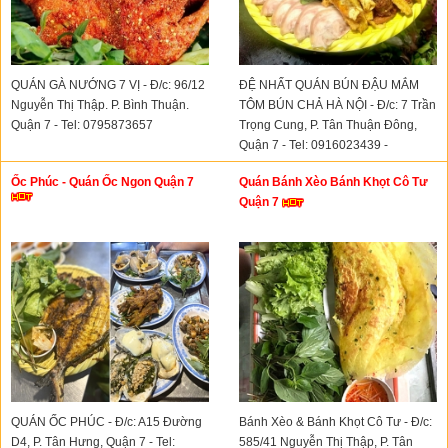
QUÁN GÀ NƯỚNG 7 VỊ - Đ/c: 96/12
ĐỆ NHẤT QUÁN BÚN ĐẬU MẮM
Nguyễn Thị Thập. P. Bình Thuận.
TÔM BÚN CHẢ HÀ NỘI - Đ/c: 7 Trần
Quận 7 - Tel: 0795873657
Trọng Cung, P. Tân Thuận Đông,
Quận 7 - Tel: 0916023439 -
0346852218
Ốc Phúc - Quán Ốc Ngon Quận 7
Quán Bánh Xèo Bánh Khọt Cô Tư
Quận 7
QUÁN ỐC PHÚC - Đ/c: A15 Đường
Bánh Xèo & Bánh Khọt Cô Tư - Đ/c:
D4, P. Tân Hưng, Quận 7 - Tel:
585/41 Nguyễn Thị Thập, P. Tân