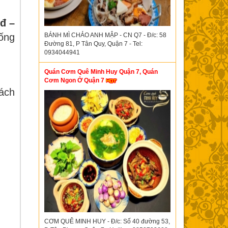
đ –
BÁNH MÌ CHẢO ANH MẬP - CN Q7 - Đ/c: 58
sống
Đường 81, P Tân Quy, Quận 7 - Tel:
0934044941
Quán Cơm Quê Minh Huy Quận 7, Quán
Cơm Ngon Ở Quận 7
hách
CƠM QUÊ MINH HUY - Đ/c: Số 40 đường 53,