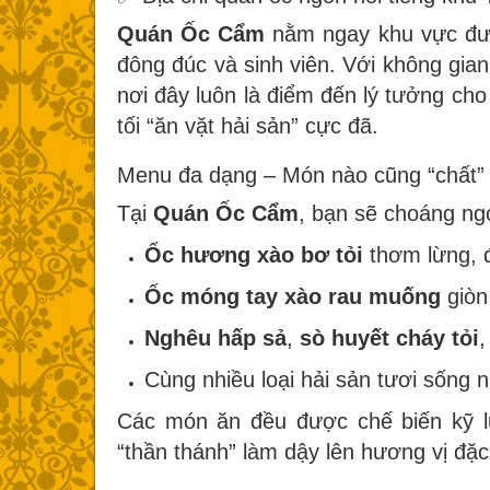
Quán Ốc Cẩm
nằm ngay khu vực đườ
đông đúc và sinh viên. Với không gian
nơi đây luôn là điểm đến lý tưởng cho
tối “ăn vặt hải sản” cực đã.
Menu đa dạng – Món nào cũng “chất”
Tại
Quán Ốc Cẩm
, bạn sẽ choáng ng
Ốc hương xào bơ tỏi
thơm lừng, 
Ốc móng tay xào rau muống
giòn 
Nghêu hấp sả
,
sò huyết cháy tỏi
Cùng nhiều loại hải sản tươi sống 
Các món ăn đều được chế biến kỹ 
“thần thánh” làm dậy lên hương vị đặc