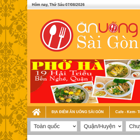
Hôm nay, Thứ Sáu 07/08/2026
ĐỊA ĐIỂM ĂN UỐNG SÀI GÒN
Cafe - Kem- 