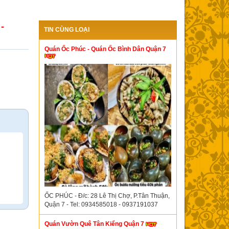
-
TIN CÙNG LOẠI
Quán Ốc Phúc - Quán Ốc Bình Dân Quận 7
ỐC PHÚC - Đ/c: 28 Lê Thị Chợ, P.Tân Thuận,
Quận 7 - Tel: 0934585018 - 0937191037
Quán Vườn Quê Tân Kiểng Quận 7