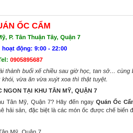
UÁN ỐC CẨM
Mỹ, P. Tân Thuận Tây, Quận 7
 hoạt động: 9:00 - 22:00
Tel:
0905895687
ài thành buổi xế chiều sau giờ học, tan sở… cùng
khói, vừa ăn vừa xuýt xoa thì thật tuyệt.
 NGON TẠI KHU TÂN MỸ, QUẬN 7
khu Tân Mỹ, Quận 7? Hãy đến ngay
Quán Ốc Cẩ
mê hải sản, đặc biệt là các món ốc được chế biến
 Tân Mỹ, Quận 7