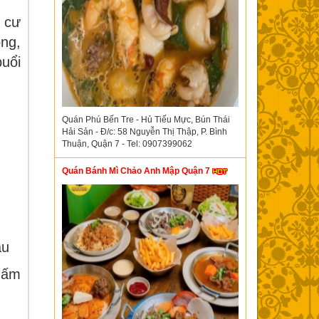
 cư
óng,
buổi
Quán Phú Bến Tre - Hủ Tiếu Mực, Bún Thái
Hải Sản - Đ/c: 58 Nguyễn Thị Thập, P. Bình
Thuận, Quận 7 - Tel: 0907399062
Quán Bánh Mì Chảo Anh Mập Quận 7
ầu
hấm