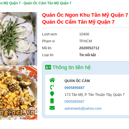
n Mỹ Quận 7 - Quán Ốc Cẩm Tân Mỹ Quận 7
Quán Ốc Ngon Khu Tân Mỹ Quận 7 
Quán Ốc Cẩm Tân Mỹ Quận 7
Lượt xem
10406
Phạm vi
TP.HCM
Mã tin
2020052712
Loại tin
Tin nổi bật
Thông tin liên hệ
QUÁN ỐC CẨM
0905895687
173 Tân Mỹ, P. Tân Thuận Tây, Quận 7
0905895687
adminweb@yahoo.com