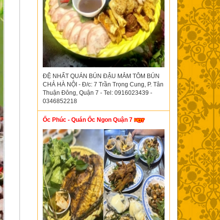
ĐỆ NHẤT QUÁN BÚN ĐẬU MẮM TÔM BÚN
CHẢ HÀ NỘI - Đ/c: 7 Trần Trọng Cung, P. Tân
Thuận Đông, Quận 7 - Tel: 0916023439 -
0346852218
Ốc Phúc - Quán Ốc Ngon Quận 7