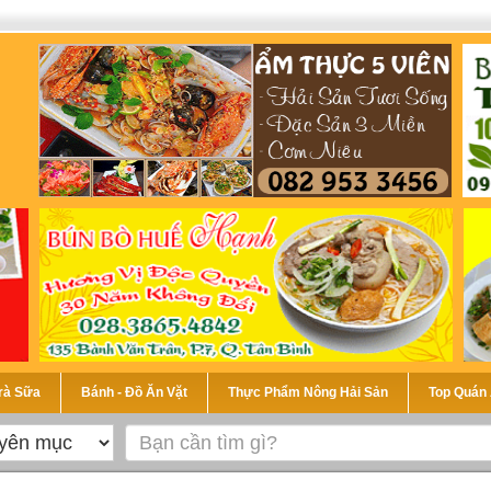
Trà Sữa
Bánh - Đồ Ăn Vặt
Thực Phẩm Nông Hải Sản
Top Quán 