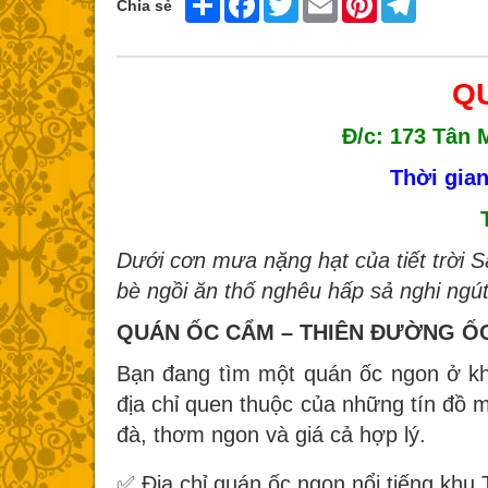
Chia sẻ
Q
Đ/c: 173 Tân 
Thời gian
Dưới cơn mưa nặng hạt của tiết trời S
bè ngồi ăn thố nghêu hấp sả nghi ngút 
QUÁN ỐC CẨM – THIÊN ĐƯỜNG ỐC
Bạn đang tìm một quán ốc ngon ở 
địa chỉ quen thuộc của những tín đồ 
đà, thơm ngon và giá cả hợp lý.
✅ Địa chỉ quán ốc ngon nổi tiếng khu