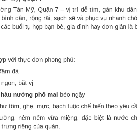
ng Tân Mỹ, Quận 7 – vị trí dễ tìm, gần khu dân
 bình dân, rộng rãi, sạch sẽ và phục vụ nhanh ch
 các buổi tụ họp bạn bè, gia đình hay đơn giản là 
ợp với thực đơn phong phú:
đậm đà
ngon, bắt vị
,
hàu nướng phô mai
béo ngậy
như tôm, ghẹ, mực, bạch tuộc chế biến theo yêu c
lưỡng, nêm nếm vừa miệng, đặc biệt là nước c
 trưng riêng của quán.