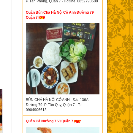
P. Tân Phong, Quận 7 - Hotline: 0852793688
Quán Bún Chả Hà Nội Cô Anh Đường 79
Quận 7
BÚN CHẢ HÀ NỘI CÔ ANH - Đ/c: 136A
Đường 79, P. Tân Quy, Quận 7 - Tel:
0904906613
Quán Gà Nướng 7 Vị Quận 7