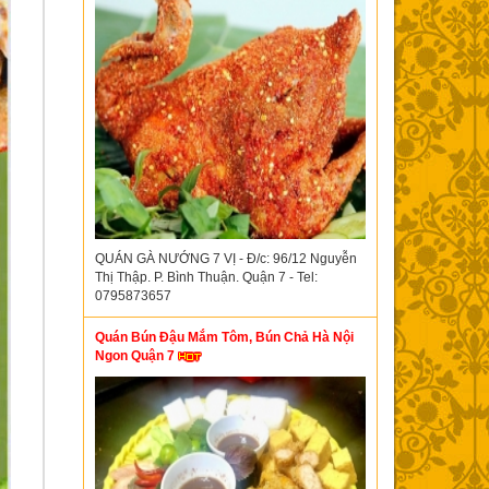
QUÁN GÀ NƯỚNG 7 VỊ - Đ/c: 96/12 Nguyễn
Thị Thập. P. Bình Thuận. Quận 7 - Tel:
0795873657
Quán Bún Đậu Mắm Tôm, Bún Chả Hà Nội
Ngon Quận 7