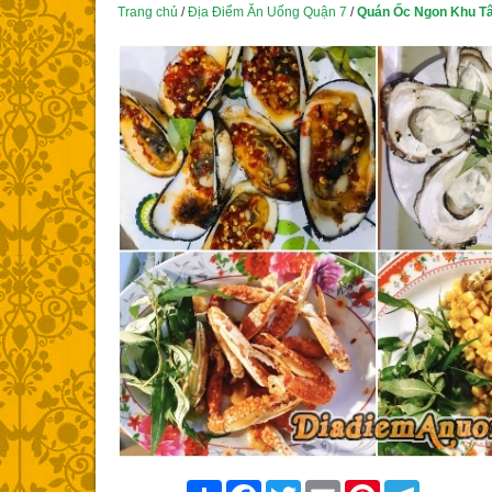
Trang chủ
/
Địa Điểm Ăn Uống Quận 7
/
Quán Ốc Ngon Khu Tâ
Share
Facebook
Twitter
Email
Pinterest
Telegram