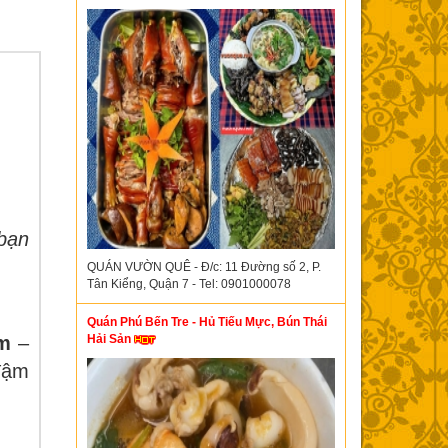
 bạn
QUÁN VƯỜN QUÊ - Đ/c: 11 Đường số 2, P.
Tân Kiểng, Quận 7 - Tel: 0901000078
Quán Phú Bến Tre - Hủ Tiếu Mực, Bún Thái
Hải Sản
m
–
 đậm