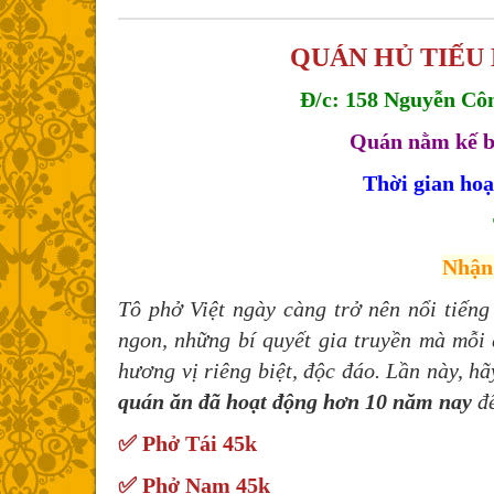
QUÁN HỦ TIẾU 
Đ/c: 158 Nguyễn Côn
Quán nằm kế b
Thời gian hoạ
Nhận
Tô phở Việt ngày càng trở nên nổi tiếng
ngon, những bí quyết gia truyền mà mỗi 
hương vị riêng biệt, độc đáo. Lần này, h
quán ăn đã hoạt động hơn 10 năm nay
đ
✅ Phở Tái 45k
✅ Phở Nạm 45k