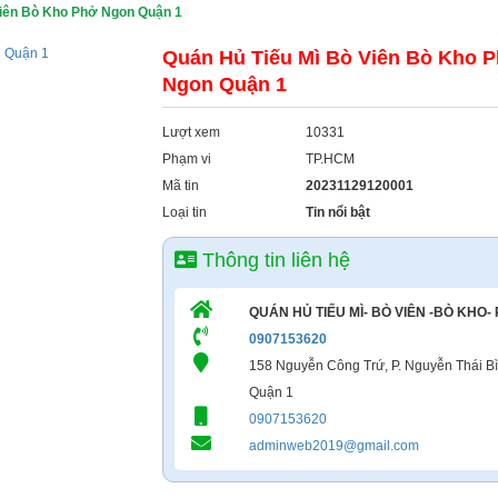
Viên Bò Kho Phở Ngon Quận 1
Quán Hủ Tiếu Mì Bò Viên Bò Kho 
Ngon Quận 1
Lượt xem
10331
Phạm vi
TP.HCM
Mã tin
20231129120001
Loại tin
Tin nổi bật
Thông tin liên hệ
QUÁN HỦ TIẾU MÌ- BÒ VIÊN -BÒ KHO-
0907153620
158 Nguyễn Công Trứ, P. Nguyễn Thái Bì
Quận 1
0907153620
adminweb2019@gmail.com