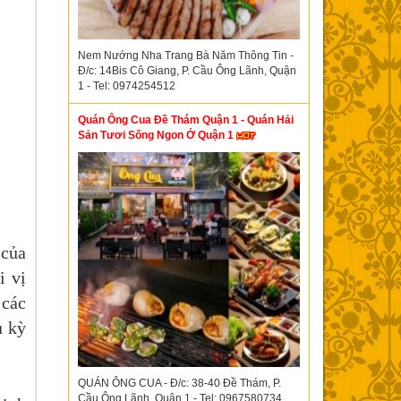
Nem Nướng Nha Trang Bà Năm Thông Tin -
Đ/c: 14Bis Cô Giang, P. Cầu Ông Lãnh, Quận
1 - Tel: 0974254512
Quán Ông Cua Đề Thám Quận 1 - Quán Hải
Sản Tươi Sống Ngon Ở Quận 1
 của
i vị
 các
u kỳ
QUÁN ÔNG CUA - Đ/c: 38-40 Đề Thám, P.
Cầu Ông Lãnh, Quận 1 - Tel: 0967580734