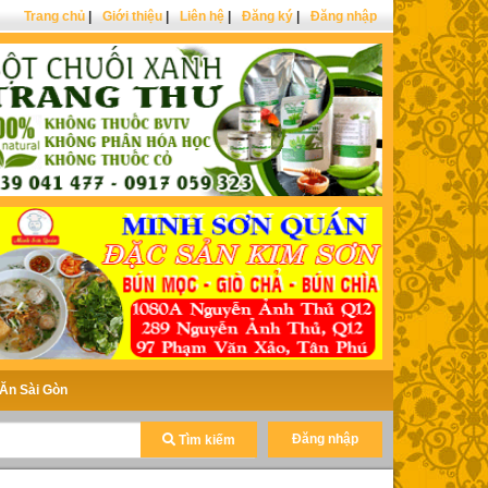
Trang chủ
|
Giới thiệu
|
Liên hệ
|
Đăng ký
|
Đăng nhập
Ăn Sài Gòn
Đăng nhập
Tìm kiếm