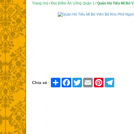
Trang chủ
/
Địa Điểm Ăn Uống Quận 1
/
Quán Hủ Tiếu Mì Bò 
Share
Facebook
Twitter
Email
Pinterest
Telegram
Chia sẻ