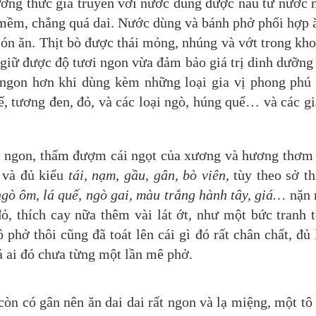
ơng thức gia truyền với nước dùng được nấu từ nước 
mềm, chẳng quá dai. Nước dùng và bánh phở phối hợp 
ón ăn. Thịt bò được thái mỏng, nhúng và vớt trong kh
giữ được độ tươi ngon vừa đảm bảo giá trị dinh dưỡng
 ngon hơn khi dùng kèm những loại gia vị phong phú
tế, tương đen, đỏ, và các loại ngò, húng quế… và các gi
m ngon, thấm đượm cái ngọt của xương và hương thơm 
 và đủ kiểu
tái, nạm, gầu, gân, bò viên,
tùy theo sở th
ngò ôm, lá quế, ngò gai, màu trắng hành tây, giá…
nặn
ỏ, thích cay nữa thêm vài lát ớt, như một bức tranh 
 phở thôi cũng đã toát lên cái gì đó rất chân chất, đủ
ả ai đó chưa từng một lần mê phở.
òn có gân nên ăn dai dai rất ngon và lạ miệng, một tô