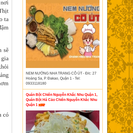
 nơi
Thịt
o ta
 đậm
n sẽ
 gia
khỏi
NEM NƯỚNG NHA TRANG CÔ ÚT - Đ/c: 27
oảng
Hoàng Sa, P. Đakao, Quận 1 - Tel:
thơm
0933118180
Quán Bột Chiên Nguyễn Khắc Nhu Quận 1,
Quán Bột Há Cảo Chiên Nguyễn Khắc Nhu
Quận 1
m có