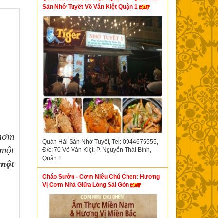
Sản Nhớ Tuyết Võ Văn Kiệt Quận 1
thơm
Quán Hải Sản Nhớ Tuyết, Tel: 0944675555,
 một
Đ/c: 70 Võ Văn Kiệt, P. Nguyễn Thái Bình,
Quận 1
một
Cháo Sườn - Cơm Niêu Chú Chen: Hương
Vị Cơm Nhà Giữa Lòng Sài Gòn