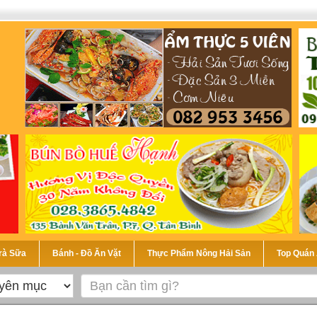
Trà Sữa
Bánh - Đồ Ăn Vặt
Thực Phẩm Nông Hải Sản
Top Quán 