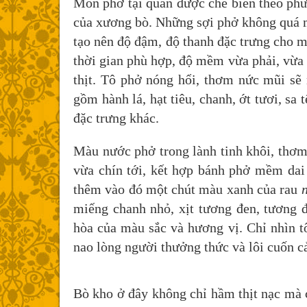
Món phở tại quán được chế biến theo phư
của xương bò. Những sợi phở không quá 
tạo nên độ đậm, độ thanh đặc trưng cho m
thời gian phù hợp, độ mềm vừa phải, vừa 
thịt. Tô phở nóng hổi, thơm nức mũi sẽ
gồm hành lá, hạt tiêu, chanh, ớt tươi, sa 
đặc trưng khác.
Màu nước phở trong lành tinh khôi, thơ
vừa chín tới, kết hợp bánh phở mềm dai
thêm vào đó một chút màu xanh của rau
miếng chanh nhỏ, xịt tương đen, tương đ
hòa của màu sắc và hương vị. Chỉ nhìn tô
nao lòng người thưởng thức và lôi cuốn c
Bò kho ở đây không chỉ hầm thịt nạc mà c