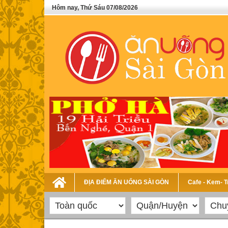
Hôm nay, Thứ Sáu 07/08/2026
ĐỊA ĐIỂM ĂN UỐNG SÀI GÒN
Cafe - Kem- 