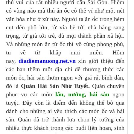
thú vui của rất nhiều người dân Sài Gòn. Hiếm
có vùng nào mà thú ăn ốc có thể ví như một nét
văn hóa như ở xứ này. Người ta ăn ốc trong hẻm
cụt đến phố lớn, từ vỉa hè tới nhà hàng sang
trọng, từ già tới trẻ, đủ mọi thành phần xã hội.
Và những món ăn từ ốc thì vô cùng phong phú,
tụ về từ khắp mọi miền. Hôm
nay,
diadiemanuong.net.vn
xin giới thiệu đến
các bạn thêm một địa chỉ để thưởng thức các
món ốc, hải sản thơm ngon với giá rất bình dân,
đó là
Quán Hải Sản Nhớ Tuyết.
Quán chuyên
phục vụ các món
lẩu, nướng, hải sản
ngon
tuyệt. Đây còn là điểm đến không thể bỏ qua
dành cho những ai yêu thích các món ốc và hải
sản. Quán đã trở thành lựa chọn lý tưởng của
nhiều thực khách trong các buổi liên hoan, sinh