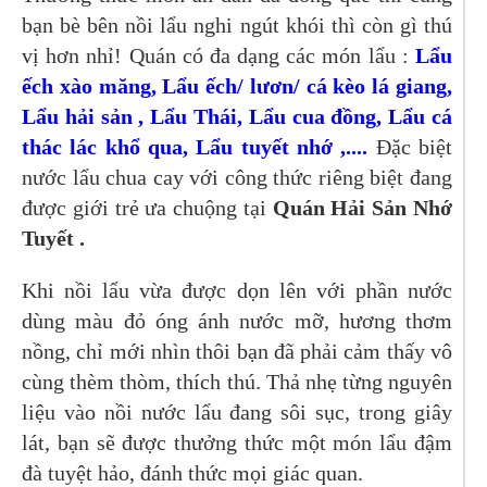
bạn bè bên nồi lẩu nghi ngút khói thì còn gì thú
vị hơn nhỉ! Quán có đa dạng các món lẩu :
Lẩu
ếch xào măng, Lẩu ếch/ lươn/ cá kèo lá giang,
Lẩu hải sản , Lẩu Thái, Lẩu cua đồng, Lẩu cá
thác lác khổ qua, Lẩu tuyết nhớ ,....
Đặc biệt
nước lẩu chua cay với công thức riêng biệt đang
được giới trẻ ưa chuộng tại
Quán Hải Sản Nhớ
Tuyết .
Khi nồi lẩu vừa được dọn lên với phần nước
dùng màu đỏ óng ánh nước mỡ, hương thơm
nồng, chỉ mới nhìn thôi bạn đã phải cảm thấy vô
cùng thèm thòm, thích thú. Thả nhẹ từng nguyên
liệu vào nồi nước lẩu đang sôi sục, trong giây
lát, bạn sẽ được thưởng thức một món lẩu đậm
đà tuyệt hảo, đánh thức mọi giác quan.