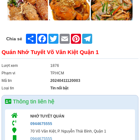
Share
Facebook
Twitter
Email
Pinterest
Telegram
Chia sẻ
Quán Nhớ Tuyết Võ Văn Kiệt Quận 1
Lượt xem
1876
Phạm vi
TP.HCM
Mã tin
20240411120003
Loại tin
Tin nổi bật
Thông tin liên hệ
NHỚ TUYẾT QUÁN
0944675555
70 Võ Văn Kiệt, P. Nguyễn Thái Bình, Quận 1
0944675555