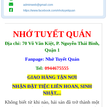
adminweb@gmail.com
https://www.facebook.com/nhotuyetquan
NHỚ TUYẾT QUÁN
Địa chỉ: 70 Võ Văn Kiệt, P. Nguyễn Thái Bình,
Quận 1
Fanpage: Nhớ Tuyết Quán
Tel:
0944675555
GIAO HÀNG TẬN NƠI
NHẬN ĐẶT TIỆC LIÊN HOAN, SINH
NHẬT,...
Không biết từ khi nào, hải sản đã trở thành một