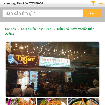
Hôm nay, Thứ Sáu 07/08/2026
Trang chủ
ĐỊA ĐIỂM ĂN UỐNG SÀI GÒN
Cafe - Kem- Trà Sữa
Trang chủ
/
Địa Điểm Ăn Uống Quận 1
/
Quán Nhớ Tuyết Võ Văn Kiệt
Quận 1
Bánh - Đồ Ăn Vặt
Thực Phẩm Nông Hải Sản
Top Quán Ăn Sài Gòn