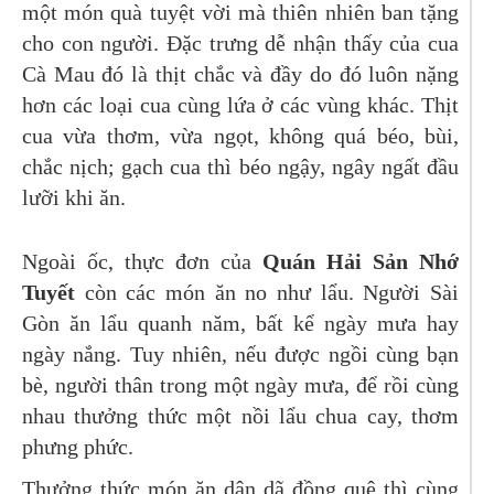
một món quà tuyệt vời mà thiên nhiên ban tặng
cho con người. Đặc trưng dễ nhận thấy của cua
Cà Mau đó là thịt chắc và đầy do đó luôn nặng
hơn các loại cua cùng lứa ở các vùng khác. Thịt
cua vừa thơm, vừa ngọt, không quá béo, bùi,
chắc nịch; gạch cua thì béo ngậy, ngây ngất đầu
lưỡi khi ăn.
Ngoài ốc, thực đơn của
Quán Hải Sản Nhớ
Tuyết
còn các món ăn no như lẩu. Người Sài
Gòn ăn lẩu quanh năm, bất kể ngày mưa hay
ngày nắng. Tuy nhiên, nếu được ngồi cùng bạn
bè, người thân trong một ngày mưa, để rồi cùng
nhau thưởng thức một nồi lẩu chua cay, thơm
phưng phức.
Thưởng thức món ăn dân dã đồng quê thì cùng