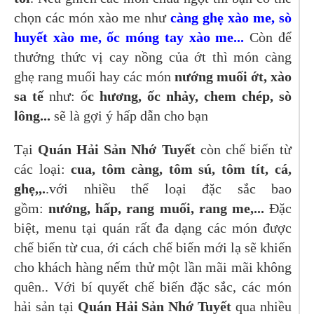
chọn các món xào me như
càng ghẹ xào me, sò
huyết xào me, ốc móng tay xào me...
Còn để
thưởng thức vị cay nồng của ớt thì món càng
ghẹ rang muối hay các món
nướng muối ớt, xào
sa tế
như: ố
c hương, ốc nhảy, chem chép, sò
lông...
sẽ là gợi ý hấp dẫn cho bạn
Tại
Quán Hải Sản Nhớ Tuyết
còn chế biến từ
các loại:
cua, tôm càng, tôm sú, tôm tít, cá,
ghẹ,,.
.với nhiều thể loại đặc sắc bao
gồm:
nướng, hấp, rang muối, rang me,...
Đặc
biệt, menu tại quán rất đa dạng các món được
chế biến từ cua, ới cách chế biến mới lạ sẽ khiến
cho khách hàng nếm thử một lần mãi mãi không
quên.. Với bí quyết chế biến đặc sắc, các món
hải sản tại
Quán Hải Sản Nhớ Tuyết
qua nhiều