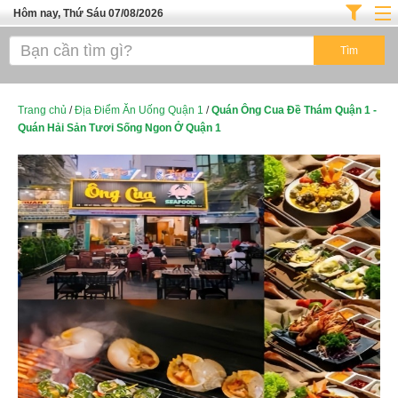
Hôm nay, Thứ Sáu 07/08/2026
Trang chủ
ĐỊA ĐIỂM ĂN UỐNG SÀI GÒN
Cafe - Kem- Trà Sữa
Trang chủ
/
Địa Điểm Ăn Uống Quận 1
/
Quán Ông Cua Đề Thám Quận 1 -
Quán Hải Sản Tươi Sống Ngon Ở Quận 1
Bánh - Đồ Ăn Vặt
Thực Phẩm Nông Hải Sản
Top Quán Ăn Sài Gòn