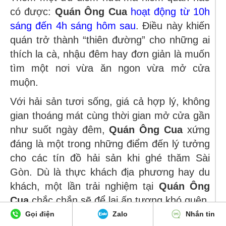
có được:
Quán Ông Cua
hoạt động từ 10h
sáng đến 4h sáng hôm sau
. Điều này khiến
quán trở thành “thiên đường” cho những ai
thích la cà, nhậu đêm hay đơn giản là muốn
tìm một nơi vừa ăn ngon vừa mở cửa
muộn.
Với hải sản tươi sống, giá cả hợp lý, không
gian thoáng mát cùng thời gian mở cửa gần
như suốt ngày đêm,
Quán Ông Cua
xứng
đáng là một trong những điểm đến lý tưởng
cho các tín đồ hải sản khi ghé thăm Sài
Gòn. Dù là thực khách địa phương hay du
khách, một lần trải nghiệm tại
Quán Ông
Cua
chắc chắn sẽ để lại ấn tượng khó quên.
Gọi điện
Zalo
Nhắn tin