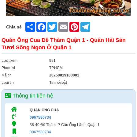
Share
Facebook
Twitter
Email
Pinterest
Telegram
Chia sẻ
Quán Ông Cua Đề Thám Quận 1 - Quán Hải Sản
Tươi Sống Ngon Ở Quận 1
Lượt xem
991
Phạm vi
TP.HCM
Mã tin
20250819160001
Loại tin
Tin nổi bật
Thông tin liên hệ
QUÁN ÔNG CUA
0967580734
38-40 Đề Thám, P. Cầu Ông Lãnh, Quận 1
0967580734